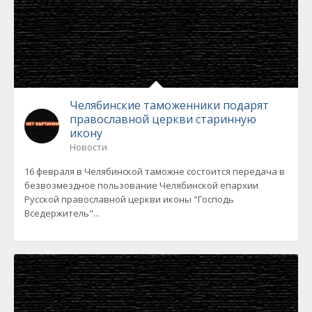
Челябинские таможенники подарят
православной церкви старинную
икону
Новости
16 февраля в Челябинской таможне состоится передача в
безвозмездное пользование Челябинской епархии
Русской православной церкви иконы "Господь
Вседержитель"...