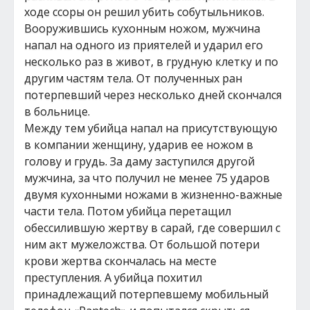
ходе ссоры он решил убить собутыльников.
Вооружившись кухонным ножом, мужчина
напал на одного из приятелей и ударил его
несколько раз в живот, в грудную клетку и по
другим частям тела. От полученных ран
потерпевший через несколько дней скончался
в больнице.
Между тем убийца напал на присутствующую
в компании женщину, ударив ее ножом в
голову и грудь. За даму заступился другой
мужчина, за что получил не менее 75 ударов
двумя кухонными ножами в жизненно-важные
части тела. Потом убийца перетащил
обессилившую жертву в сарай, где совершил с
ним акт мужеложства. От большой потери
крови жертва скончалась на месте
преступления. А убийца похитил
принадлежащий потерпевшему мобильный