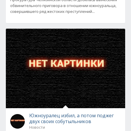
обвинительного приговора в отношении южноуральца,
совершившего ряд жестоких преступлений...
Южноуралец избил, а потом поджег
двух своих собутыльников
Новости