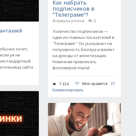
Как набрать
подписчиков в
"Телеграме"?
Формула успеха
0
фантазией
Количество подписчиков —
один из главных показателей в
"Телеграме". Он указывает на
 обычно хочет,
популярность блогера и влияет
если уж не
на доходы от монетизации.
ы нестандартный
Новичкам привлекать
тательница сайта
фолловеров порой
Мне нравится
27
7 324
Комментировать