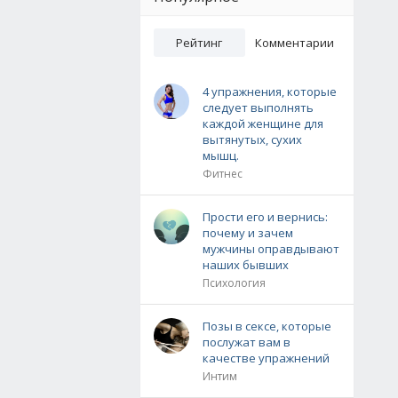
Рейтинг
Комментарии
4 упражнения, которые
следует выполнять
каждой женщине для
вытянутых, сухих
мышц.
Фитнес
Прости его и вернись:
почему и зачем
мужчины оправдывают
наших бывших
Психология
Позы в сексе, которые
послужат вам в
качестве упражнений
Интим