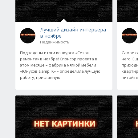
Лучший дизайн интерьера
в ноябре
Недвижимость
Подведены итоги конкурса «Сезон
Самое с
ремонта» в ноябре! Спонсор проекта в
него. Е
этом месяце – фабрика мягкой мебели
приходи
«Юнусов &amp; К» – определила лучшую
квартиру
работу, присланную
читайте