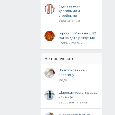
Сделать ноги
красивыми и
стройными
Уход за телом
Гороскоп Майя на 2022
год по дате рождения
Своими руками
Не пропустите
Прикосновение к
престижу
Мода
Широкая кость: правда
или миф?
Здоровое питание
10 секретов густых и