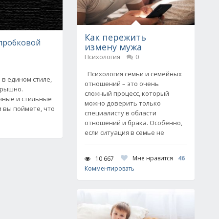
Как пережить
 пробковой
измену мужа
Психология
0
Психология семьи и семейных
в едином стиле,
отношений – это очень
грышно.
сложный процесс, который
чные и стильные
можно доверить только
и вы поймете, что
специалисту в области
отношений и брака. Особенно,
если ситуация в семье не
Мне нравится
46
10 667
Комментировать