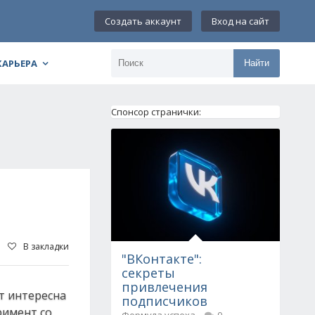
Создать аккаунт
Вход на сайт
КАРЬЕРА
Найти
Спонсор странички:
В закладки
"ВКонтакте":
секреты
привлечения
т интересна
подписчиков
римент со