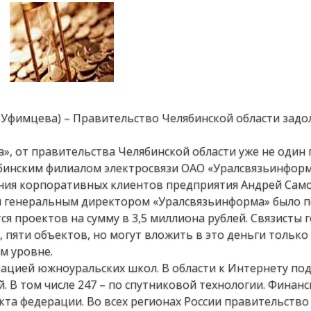
я Уфимцева) – Правительство Челябинской области зад
», от правительства Челябинской области уже не один 
бинским филиалом электросвязи ОАО «Уралсвязьинформ
ния корпоративных клиентов предприятия Андрей Само
 и генеральным директором «Уралсвязьинформа» было 
ся проектов на сумму в 3,5 миллиона рублей. Связисты 
 пяти объектов, но могут вложить в это деньги только
м уровне.
зацией южноуральских школ. В области к Интернету по
 В том числе 247 – по спутниковой технологии. Финан
кта федерации. Во всех регионах России правительств