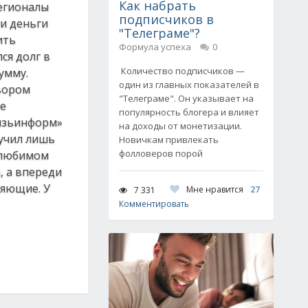
Как набрать
регионалы
подписчиков в
ти деньги
"Телеграме"?
ить
Формула успеха
0
ся долг в
Количество подписчиков —
умму.
один из главных показателей в
овором
"Телеграме". Он указывает на
ое
популярность блогера и влияет
вязьинформ»
на доходы от монетизации.
лучил лишь
Новичкам привлекать
фолловеров порой
в любимом
, а впереди
ряющие. У
Мне нравится
27
7 331
Комментировать