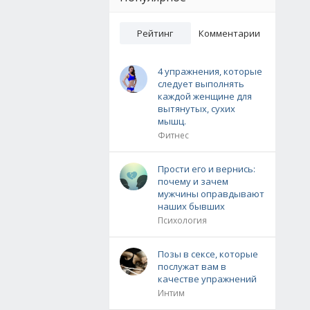
Рейтинг
Комментарии
4 упражнения, которые
следует выполнять
каждой женщине для
вытянутых, сухих
мышц.
Фитнес
Прости его и вернись:
почему и зачем
мужчины оправдывают
наших бывших
Психология
Позы в сексе, которые
послужат вам в
качестве упражнений
Интим