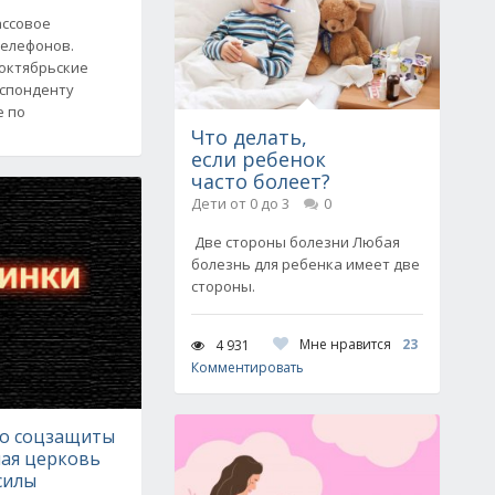
ассовое
телефонов.
 октябрьские
еспонденту
е по
Что делать,
если ребенок
часто болеет?
Дети от 0 до 3
0
Две стороны болезни Любая
болезнь для ребенка имеет две
стороны.
Мне нравится
23
4 931
Комментировать
о соцзащиты
ная церковь
силы