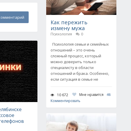
комментарий
Как пережить
измену мужа
Психология
0
Психология семьи и семейных
отношений – это очень
сложный процесс, который
можно доверить только
специалисту в области
отношений и брака. Особенно,
если ситуация в семье не
Мне нравится
46
10 672
Комментировать
елябинске
ссовое
телефонов