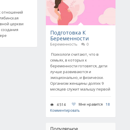
х отношений
лябинская
авной церкви
 создания
Подготовка К
фере
Беременности
Беременность
0
Психологи считают, что в
семьях, в которых к
беременности готовятся, дети
лучше развиваются и
эмоционально, и физически.
Организм женщины долгих 9
месяцев служит малышу первой
Мне нравится
18
4 514
Комментировать
Популярное