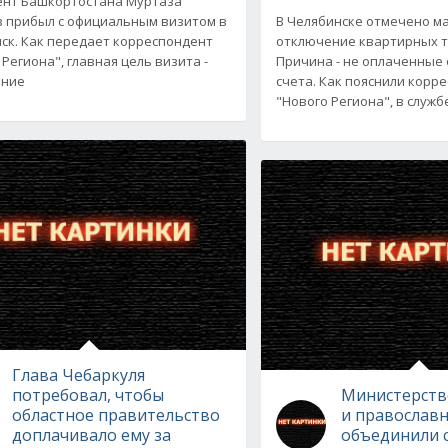
нт Башкортостана Муртаза
 прибыл с официальным визитом в
В Челябинске отмечено м
ск. Как передает корреспондент
отключение квартирных 
 Региона", главная цель визита -
Причина - не оплаченные
ание
счета. Как пояснили корр
"Нового Региона", в служб
Глава Чебаркуля
потребовал, чтобы
Министерств
областное правительство
и православ
доплачивало ему за
объединили 