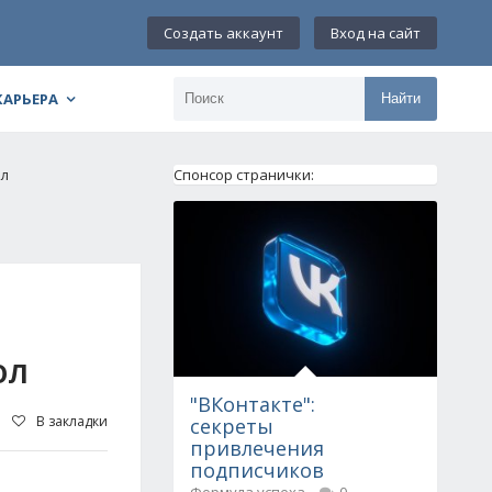
Создать аккаунт
Вход на сайт
КАРЬЕРА
Найти
ол
Спонсор странички:
ОЛ
"ВКонтакте":
В закладки
секреты
привлечения
подписчиков