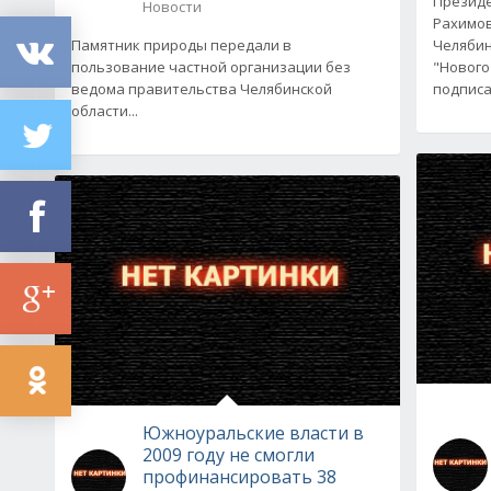
Президе
Новости
Рахимов
Памятник природы передали в
Челябин
пользование частной организации без
"Нового
ведома правительства Челябинской
подпис
области...
Южноуральские власти в
2009 году не смогли
профинансировать 38