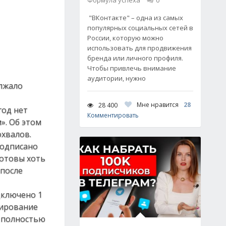
Формула успеха
0
"ВКонтакте" – одна из самых
популярных социальных сетей в
России, которую можно
использовать для продвижения
бренда или личного профиля.
Чтобы привлечь внимание
аудитории, нужно
олжало
Мне нравится
28
28 400
год нет
Комментировать
». Об этом
хвалов.
подписано
готовы хоть
 после
дключено 1
сирование
о полностью