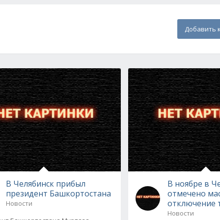
Добавить 
В Челябинск прибыл
В ноябре в Ч
президент Башкортостана
отмечено ма
отключение 
Новости
Новости