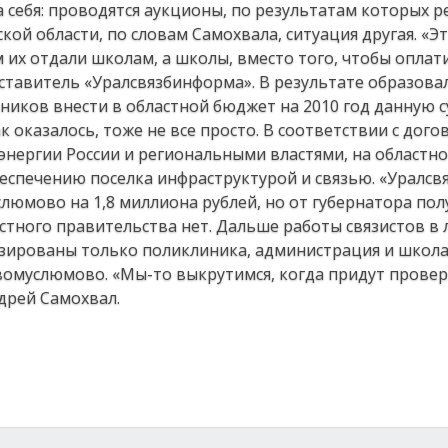
 себя: проводятся аукционы, по результатам которых 
кой области, по словам Самохвала, ситуация другая. «Э
 их отдали школам, а школы, вместо того, чтобы оплат
ставитель «Уралсвязбинформа». В результате образовал
вников внести в областной бюджет на 2010 год данную с
оказалось, тоже не все просто. В соответствии с дог
нергии России и региональными властями, на областн
еспечению поселка инфраструктурой и связью. «Уралс
юмово на 1,8 миллиона рублей, но от губернатора по
ластного правительства нет. Дальше работы связистов 
изированы только поликлиника, администрация и школа
вомуслюмово. «Мы-то выкрутимся, когда придут прове
ндрей Самохвал.