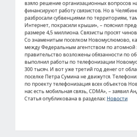
взяло решение организационных вопросов на
финансируют работу связистов. Но в Челябинс
разбросали субвенциями по территориям, там
Интернет, покрасили крыши», – пояснил пред
размере 4,5 миллиона. Связисты просят чино
Со знаменитым поселком Новомуслюмово, как 
между Федеральным агентством по атомной э
правительство возложены обязанности по об
выполнил работы по телефонизации Новомусл
300 тысяч. И вот уже третий год денег от об
поселке Петра Сумина не движутся. Телефон
по проекту телефонизация всех объектов Но
нас есть мобильная связь, CDMA», – заявил А
Статья опубликована в разделах:
Новости