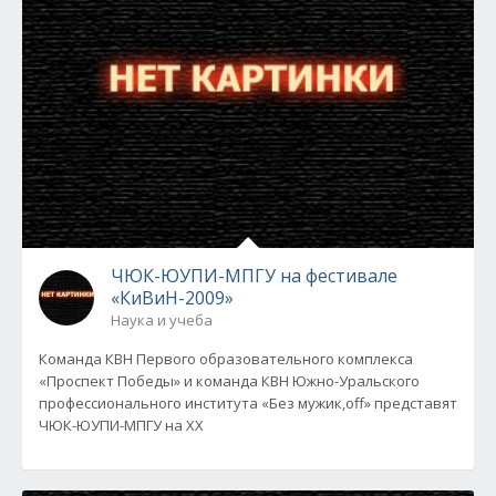
ЧЮК-ЮУПИ-МПГУ на фестивале
«КиВиН-2009»
Наука и учеба
Команда КВН Первого образовательного комплекса
«Проспект Победы» и команда КВН Южно-Уральского
профессионального института «Без мужик,off» представят
ЧЮК-ЮУПИ-МПГУ на XX