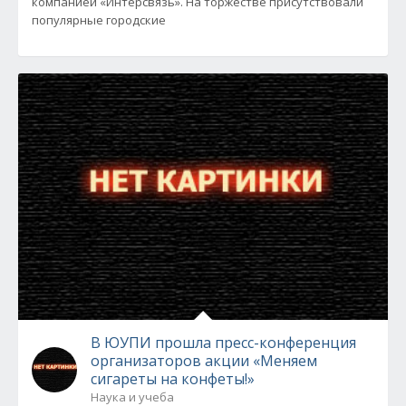
компанией «Интерсвязь». На торжестве присутствовали
популярные городские
В ЮУПИ прошла пресс-конференция
организаторов акции «Меняем
сигареты на конфеты!»
Наука и учеба