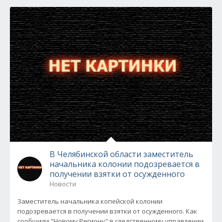
В Челябинской области заместитель
начальника колонии подозревается в
получении взятки от осужденного
Новости
Заместитель начальника копейской колонии
подозревается в получении взятки от осужденного. Как
сообщили "Новому Региону" в следственному управлении