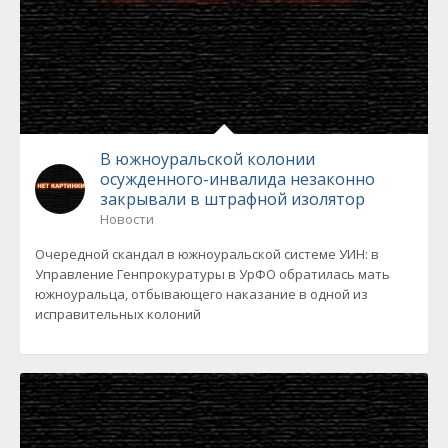
В южноуральской колонии
осужденного-инвалида незаконно
закрывали в штрафной изолятор
Новости
Очередной скандал в южноуральской системе УИН: в
Управление Генпрокуратуры в УрФО обратилась мать
южноуральца, отбывающего наказание в одной из
исправительных колоний