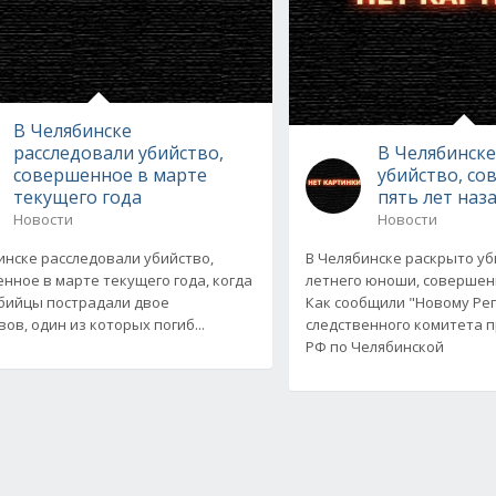
В Челябинске
расследовали убийство,
В Челябинск
совершенное в марте
убийство, с
текущего года
пять лет наз
Новости
Новости
инске расследовали убийство,
В Челябинске раскрыто уб
нное в марте текущего года, когда
летнего юноши, совершенн
убийцы пострадали двое
Как сообщили "Новому Рег
ов, один из которых погиб...
следственного комитета 
РФ по Челябинской