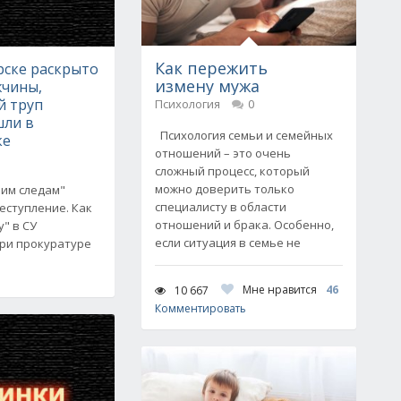
Как пережить
рске раскрыто
измену мужа
жчины,
й труп
Психология
0
шли в
Психология семьи и семейных
ке
отношений – это очень
сложный процесс, который
можно доверить только
чим следам"
специалисту в области
еступление. Как
отношений и брака. Особенно,
" в СУ
если ситуация в семье не
при прокуратуре
Мне нравится
46
10 667
Комментировать