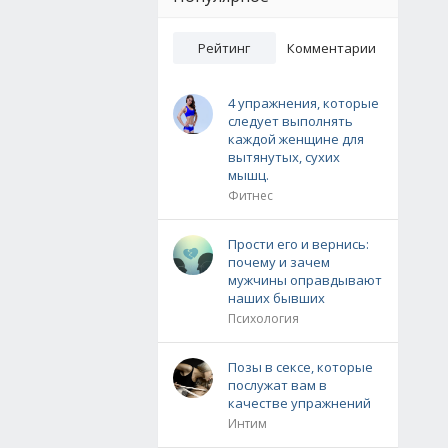
Рейтинг
Комментарии
4 упражнения, которые
следует выполнять
каждой женщине для
вытянутых, сухих
мышц.
Фитнес
Прости его и вернись:
почему и зачем
мужчины оправдывают
наших бывших
Психология
Позы в сексе, которые
послужат вам в
качестве упражнений
Интим