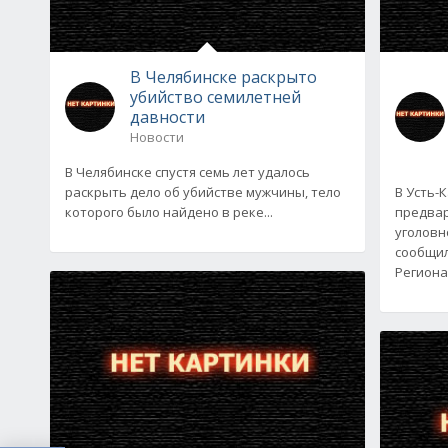
В Челябинске раскрыто
убийство семилетней
давности
Новости
В Челябинске спустя семь лет удалось
раскрыть дело об убийстве мужчины, тело
В Усть-
которого было найдено в реке...
предвар
уголовн
сообщил
Региона