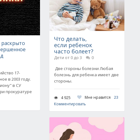
Что делать,
е раскрыто
если ребенок
овершенное
часто болеет?
ад
Дети от 0 до 3
0
Две стороны болезни Любая
ийство 17-
болезнь для ребенка имеет две
ое в 2003 году.
стороны.
иону" в СУ
при прокуратуре
Мне нравится
23
4 925
Комментировать