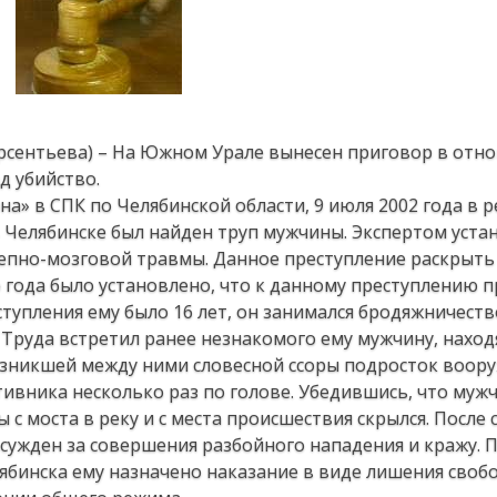
 Арсентьева) – На Южном Урале вынесен приговор в отн
д убийство.
» в СПК по Челябинской области, 9 июля 2002 года в р
 Челябинске был найден труп мужчины. Экспертом устан
репно-мозговой травмы. Данное преступление раскрыть
о года было установлено, что к данному преступлению 
упления ему было 16 лет, он занимался бродяжничеств
е Труда встретил ранее незнакомого ему мужчину, наход
возникшей между ними словесной ссоры подросток воор
ивника несколько раз по голове. Убедившись, что муж
 с моста в реку и с места происшествия скрылся. После
сужден за совершения разбойного нападения и кражу. 
ябинска ему назначено наказание в виде лишения своб