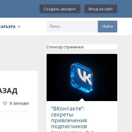
Создать аккаунт
Вход на сайт
КАРЬЕРА
Найти
Спонсор странички:
АЗАД
В закладки
"ВКонтакте":
секреты
привлечения
подписчиков