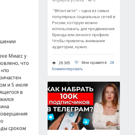
Формула успеха
0
"ВКонтакте" – одна из самых
популярных социальных сетей в
России, которую можно
использовать для продвижения
бренда или личного профиля.
ошении
Чтобы привлечь внимание
аудитории, нужно
еке Миасс у
овлено, что
Мне нравится
28
28 365
Комментировать
 «по
причастен
ом и 5 июля
ящегося в
ужился
чина
 совершения
По
оды сроком