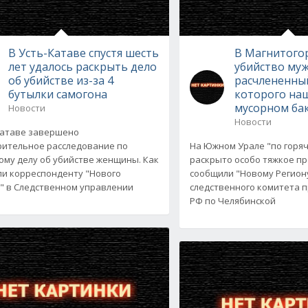
В Усть-Катаве спустя шесть
В Магнитого
лет удалось раскрыть дело
убийство му
об убийстве из-за 4
расчлененны
бутылки самогона
которого на
мусорном ба
Новости
Новости
Катаве завершено
ительное расследование по
На Южном Урале "по горя
ому делу об убийстве женщины. Как
раскрыто особо тяжкое пр
и корреспонденту "Нового
сообщили "Новому Региону
" в Следственном управлении
следственного комитета 
РФ по Челябинской