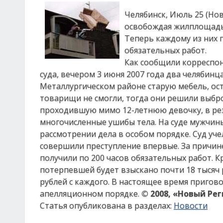
Челябинск, Июль 25 (Нов
освобождая жилплощадь,
Теперь каждому из них п
обязательных работ.
Как сообщили корреспон
суда, вечером 3 июня 2007 года два челябин
Металлургическом районе старую мебель, ос
товарищи не смогли, тогда они решили выбро
проходившую мимо 12-летнюю девочку, в рез
многочисленные ушибы тела. На суде мужчин
рассмотрении дела в особом порядке. Суд уч
совершили преступление впервые. За причи
получили по 200 часов обязательных работ. 
потерпевшей будет взыскано почти 18 тысяч р
рублей с каждого. В настоящее время пригово
апелляционном порядке.
© 2008, «Новый Ре
Статья опубликована в разделах:
Новости