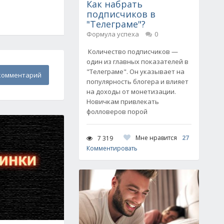
Как набрать
подписчиков в
"Телеграме"?
Формула успеха
0
Количество подписчиков —
один из главных показателей в
"Телеграме". Он указывает на
комментарий
популярность блогера и влияет
на доходы от монетизации.
Новичкам привлекать
фолловеров порой
Мне нравится
27
7 319
Комментировать