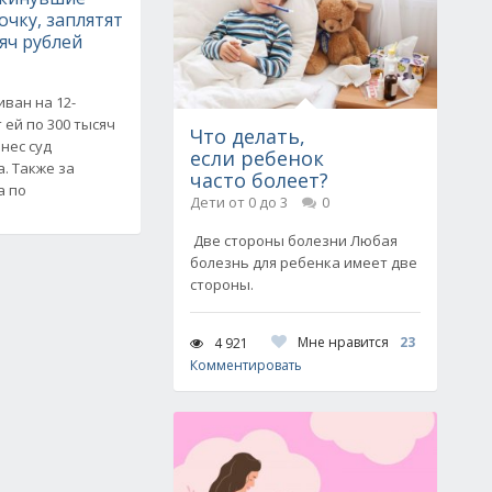
очку, заплятят
сяч рублей
ван на 12-
 ей по 300 тысяч
Что делать,
нес суд
если ребенок
. Также за
часто болеет?
а по
Дети от 0 до 3
0
Две стороны болезни Любая
болезнь для ребенка имеет две
стороны.
Мне нравится
23
4 921
Комментировать