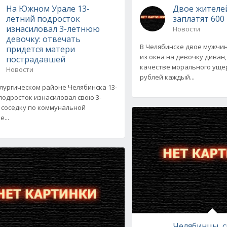
На Южном Урале 13-
Двое жителе
летний подросток
заплатят 600
изнасиловал 3-летнюю
Новости
девочку: отвечать
В Челябинске двое мужчи
придется матери
из окна на девочку диван,
пострадавшей
качестве морального ущер
Новости
рублей каждый...
лургическом районе Челябинска 13-
подросток изнасиловал свою 3-
соседку по коммунальной
...
Челябинцы, 