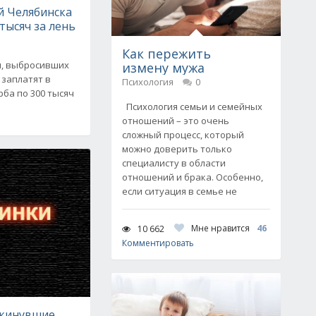
й Челябинска
 тысяч за лень
Как пережить
н, выбросивших
измену мужа
 заплатят в
Психология
0
ба по 300 тысяч
Психология семьи и семейных
отношений – это очень
сложный процесс, который
можно доверить только
специалисту в области
отношений и брака. Особенно,
если ситуация в семье не
Мне нравится
46
10 662
Комментировать
скинувшие