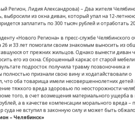
ый Регион, Лидия Александрова) – Два жителя Челябинс
 выбросили из окна диван, который упал на 12-летнюю
ридется заплатить по 300 тысяч рублей и отработать 2
денту «Нового Региона» в пресс-службе Челябинского о
ца 26 и 33 лет помогали своим знакомым выносить из о
тавшуюся от прежних жильцов. Однако вынести диван 
сить его из окна. Сброшенный каркас от старой мебели
ультате подросток получила травму позвоночника и
ы полностью признали свою вину и ходатайствовали о
ел, что оба товарища имели несовершеннолетних детей 
нение тяжкого вреда здоровью по неосторожности чел
Кроме того, в счет возмещения материального ущерба в
ублей, а в качестве компенсации морального вреда – п
р суда не вступил в законную силу и может быть обжал
гион – Челябинск»