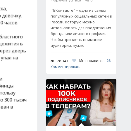
Формула успеха
0
ка,
"ВКонтакте" – одна из самых
 девочку.
популярных социальных сетей в
00 часов
России, которую можно
использовать для продвижения
бренда или личного профиля.
бластного
Чтобы привлечь внимание
бщежития в
аудитории, нужно
через дверь
 упал на
Мне нравится
28
28 343
Комментировать
и
ябинцы
 пользу
о 300 тысяч
ован в