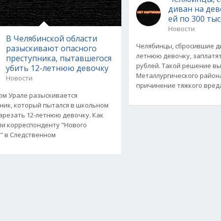
диван на дев
ей по 300 ты
Новости
В Челябинской области
Челябинцы, сбросившие ди
разыскивают опасного
летнюю девочку, заплатят
преступника, пытавшегося
рублей. Такой решение вы
убить 12-летнюю девочку
Металлургического района
Новости
причинение тяжкого вред
м Урале разыскивается
ник, который пытался в школьном
арезать 12-летнюю девочку. Как
и корреспонденту "Нового
" в Следственном