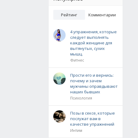
Рейтинг
Комментарии
4 упражнения, которые
следует выполнять
каждой женщине для
вытянутых, сухих
мышц.
Фитнес
Прости его и вернись:
почему и зачем
мужчины оправдывают
наших бывших
Психология
Позы в сексе, которые
послужат вам в
качестве упражнений
Интим