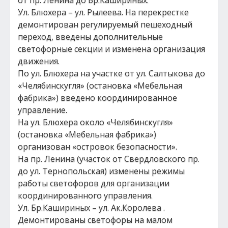
от пр. Ленина до Бр.Кашириных.
Ул. Блюхера – ул. Рылеева. На перекрестке
демонтирован регулируемый пешеходный
переход, введены дополнительные
светофорные секции и изменена организация
движения.
По ул. Блюхера на участке от ул. Салтыкова до
«Челябинскугля» (остановка «Мебельная
фабрика») введено координированное
управление.
На ул. Блюхера около «Челябинскугля»
(остановка «Мебельная фабрика»)
организован «островок безопасности».
На пр. Ленина (участок от Свердловского пр.
до ул. Тернопольская) изменены режимы
работы светофоров для организации
координированного управления.
Ул. Бр.Кашириных – ул. Ак.Королева .
Демонтированы светофоры на малом