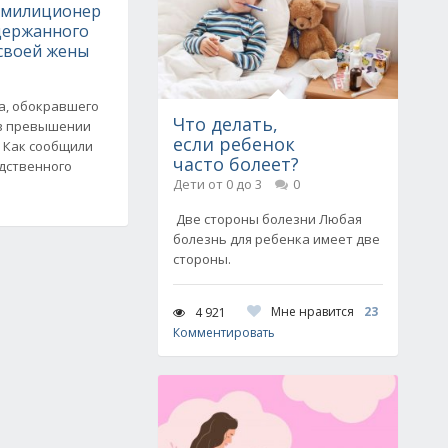
 милиционер
адержанного
 своей жены
а, обокравшего
Что делать,
 в превышении
если ребенок
 Как сообщили
часто болеет?
едственного
Дети от 0 до 3
0
Две стороны болезни Любая
болезнь для ребенка имеет две
стороны.
Мне нравится
23
4 921
Комментировать