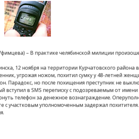
 Уфимцева) – В практике челябинской милиции произош
нска, 12 ноября на территории Курчатовского района в
нник, угрожая ножом, похитил сумку у 48-летней женщ
н. Парадокс, но после похищения преступник не выклю
й вступил в SMS переписку с подозреваемым от имени
вернуть телефон за денежное вознаграждение. Оперупо
сте с участковым уполномоченным задержал похитителя.
я.