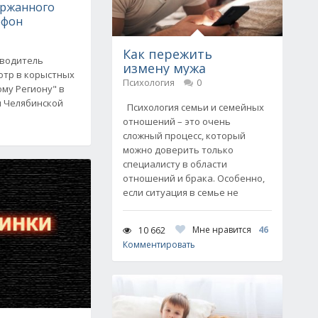
ержанного
ефон
Как пережить
-водитель
измену мужа
отр в корыстных
Психология
0
ому Региону" в
ы Челябинской
Психология семьи и семейных
отношений – это очень
сложный процесс, который
можно доверить только
специалисту в области
отношений и брака. Особенно,
если ситуация в семье не
Мне нравится
46
10 662
Комментировать