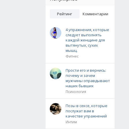
Рейтинг
Комментарии
4 упражнения, которые
следует выполнять
каждой женщине для
вытянутых, сухих
мышц.
Фитнес
Прости его и вернись:
почему и зачем
мужчины оправдывают
наших бывших
Психология
Позы в сексе, которые
послужат вам в
качестве упражнений
Интим