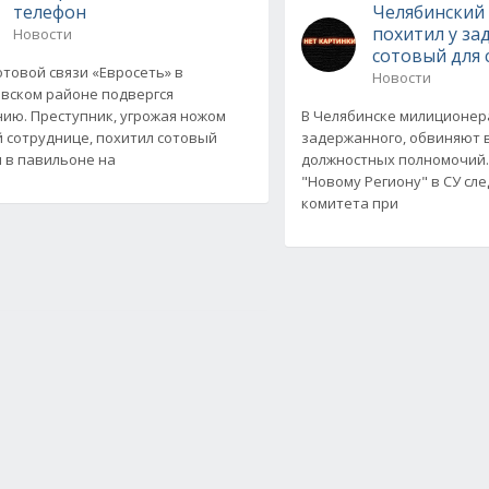
телефон
Челябинский
похитил у з
Новости
сотовый для
отовой связи «Евросеть» в
Новости
вском районе подвергся
ию. Преступник, угрожая ножом
В Челябинске милиционер
 сотруднице, похитил сотовый
задержанного, обвиняют
 в павильоне на
должностных полномочий.
"Новому Региону" в СУ сл
комитета при