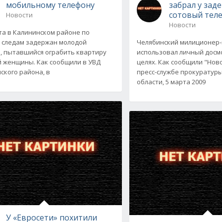
мобильному телефону
забрал у зад
сотовый тел
Новости
Новости
та в Калининском районе по
 следам задержан молодой
Челябинский милиционер
, пытавшийся ограбить квартиру
использовал личный досм
 женщины. Как сообщили в УВД
целях. Как сообщили "Нов
ского района, в
пресс-службе прокуратур
области, 5 марта 2009
У «Евросети» похитили