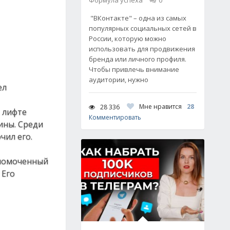
Формула успеха
0
"ВКонтакте" – одна из самых
популярных социальных сетей в
России, которую можно
использовать для продвижения
бренда или личного профиля.
Чтобы привлечь внимание
аудитории, нужно
ел
Мне нравится
28
28 336
 лифте
Комментировать
ины. Среди
чил его.
лномоченный
 Его