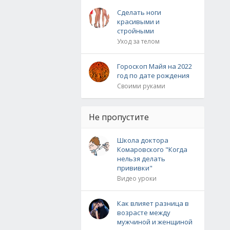
Сделать ноги
красивыми и
стройными
Уход за телом
Гороскоп Майя на 2022
год по дате рождения
Своими руками
Не пропустите
Школа доктора
Комаровского "Когда
нельзя делать
прививки"
Видео уроки
Как влияет разница в
возрасте между
мужчиной и женщиной