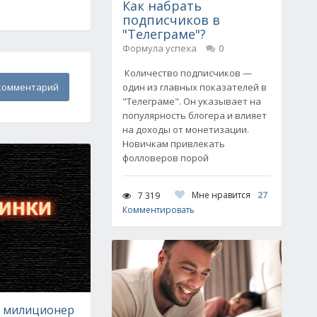
Как набрать
подписчиков в
"Телеграме"?
Формула успеха
0
Количество подписчиков —
комментарий
один из главных показателей в
"Телеграме". Он указывает на
популярность блогера и влияет
на доходы от монетизации.
Новичкам привлекать
фолловеров порой
Мне нравится
27
7 319
Комментировать
е милиционер