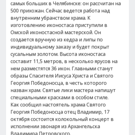
самых больших в Челябинске: он рассчитан на
500 прихожан. Сейчас ведется работа над
внутренним убранством храма. К
изготовлению иконостаса приступили в
Омской иконостасной мастерской. Он
создается вручную из кедра и липы по
индивидуальному заказу и будет покрыт
сусальным золотом. Высота иконостаса
составит 11,5 метров, в несколько ярусов на
нем разместятся 36 икон. Главными станут
образы Спасителя Иисуса Христа и Святого
Георгия Победоносца, в честь которого
назван храм. Святые лики мастера напишут
специальными красками в особом стиле.
Как сообщил настоятель храма Святого
Георгия Победоносца отец Владимир, 17
октября состоится колокольный концерт в
исполнении звонаря из Архангельска
Владимира Петровского.