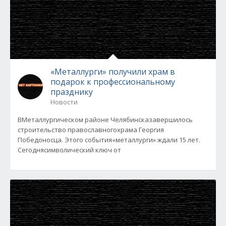
«Металлурги» получили храм в
подарок к профессиональному
празднику
Новости
ВМеталлургическом районе Челябинсказавершилось
строительство православногохрама Георгия
Победоносца. Этого события«металлурги» ждали 15 лет.
Сегоднясимволический ключ от