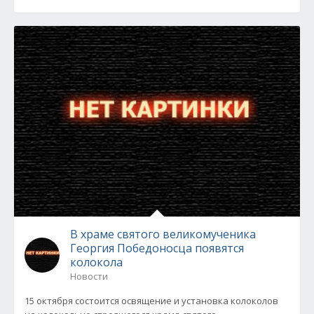
В храме святого великомученика
Георгия Победоносца появятся
колокола
Новости
15 октября состоится освящение и установка колоколов