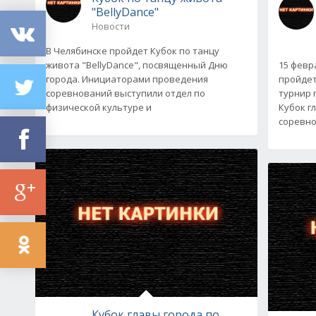
"BellyDance"
Новости
В Челябинске пройдет Кубок по танцу
живота "BellyDance", посвященный Дню
15 февр
города. Инициаторами проведения
пройдет
соревнований выступили отдел по
турнир 
физической культуре и
Кубок г
соревн
Кубок главы города по