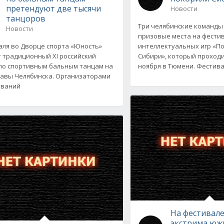
претендуют две тысячи
Новости
танцоров
Три челябинские команды
Новости
призовые места на фести
аля во Дворце спорта «Юность»
интеллектуальных игр «П
 традиционный XI российский
Сибири», который проходил
по спортивным бальным танцам на
ноября в Тюмени. Фестива
лавы Челябинска. Организаторами
ований
На фестивале
экстрима юж