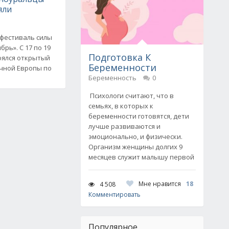
яли
 фестиваль силы
рь». С 17 по 19
Подготовка К
тоялся открытый
Беременности
очной Европы по
Беременность
0
Психологи считают, что в
семьях, в которых к
беременности готовятся, дети
лучше развиваются и
эмоционально, и физически.
Организм женщины долгих 9
месяцев служит малышу первой
Мне нравится
18
4 508
Комментировать
Популярное