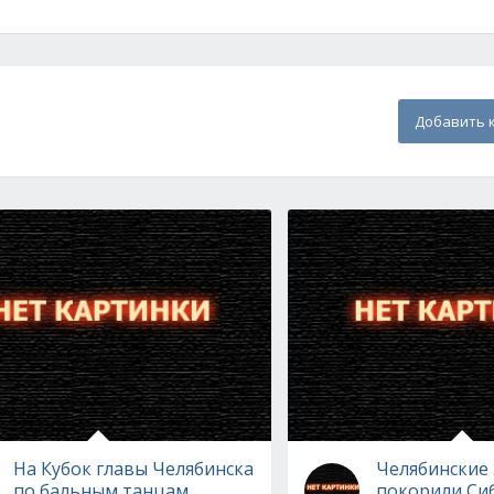
Добавить 
На Кубок главы Челябинска
Челябинские
по бальным танцам
покорили Си