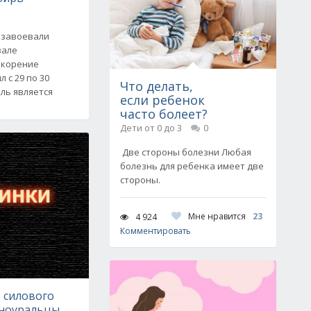
 завоевали
вале
окорение
 с 29 по 30
Что делать,
ль является
если ребенок
часто болеет?
Дети от 0 до 3
0
Две стороны болезни Любая
болезнь для ребенка имеет две
стороны.
Мне нравится
23
4 924
Комментировать
 силового
ноуральцы