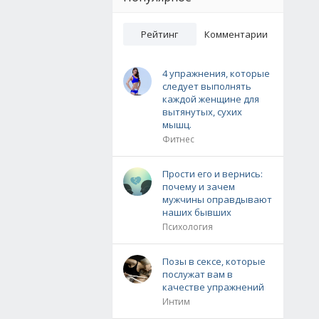
Рейтинг
Комментарии
4 упражнения, которые
следует выполнять
каждой женщине для
вытянутых, сухих
мышц.
Фитнес
Прости его и вернись:
почему и зачем
мужчины оправдывают
наших бывших
Психология
Позы в сексе, которые
послужат вам в
качестве упражнений
Интим