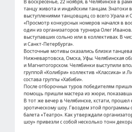
В воскресенье, 22 ноября, в Челябинске в ра
танцу живота и индийским танцам. Знатоки в
выступлениями танцовщиц со всего Урала и 
«Просмотр конкурсных номеров начался в воск
один из организаторов турнира Олег Иванов. 
выступавших сольно или в коллективах. В ч
и Санкт-Петербурга».
Восточные мотивы оказались близки танцева
Нижневартовска, Омска, Уфы. Челябинская о
и Магнитогорском. Челябинки выступили впол
группой «Колибри» коллектив «Классика» и Л
состава группы «Хабиби».
После отборочных туров победителям пришлос
помощь пришли мастера из жюри, показавши
В тот же вечер в Челябинске, кстати, проше
эротическому шоу. Гвоздем этой программы с
балета «Театро». Как утверждали организато
шоу» привезли с собой несколько тонн декор