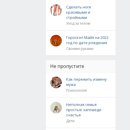
Сделать ноги
красивыми и
стройными
Уход за телом
Гороскоп Майя на 2022
год по дате рождения
Своими руками
Не пропустите
Как пережить измену
мужа
Психология
Неполная семья:
простые заповеди
счастья
Дети