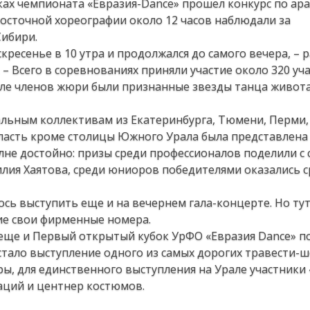
мках чемпионата «Евразия-Dance» прошел конкурс по ар
осточной хореографии около 12 часов наблюдали за
Сибири.
ресенье в 10 утра и продолжался до самого вечера, – р
– Всего в соревнованиях приняли участие около 320 уч
исле членов жюри были признанные звезды танца живот
льным коллективам из Екатеринбурга, Тюмени, Перми, 
бласть кроме столицы Южного Урала была представлена
не достойно: призы среди профессионалов поделили с 
илия Хаятова, среди юниоров победителями оказались с
ь выступить еще и на вечернем гала-концерте. Но тут
е свои фирменные номера.
л еще и Первый открытый кубок УрФО «Евразия Dance» п
тало выступление одного из самых дорогих травести-ш
ры, для единственного выступления на Урале участники
аций и центнер костюмов.