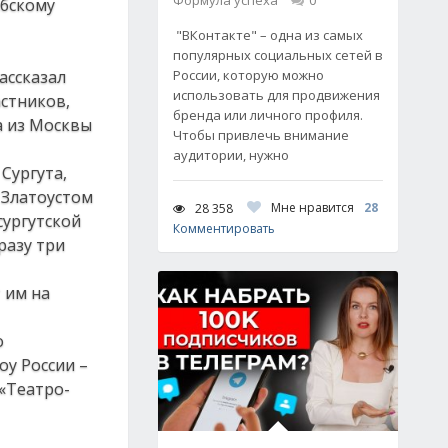
Формула успеха
0
абскому
"ВКонтакте" – одна из самых
популярных социальных сетей в
ассказал
России, которую можно
использовать для продвижения
астников,
бренда или личного профиля.
а из Москвы
Чтобы привлечь внимание
аудитории, нужно
Сургута,
 Златоустом
Мне нравится
28
28 358
сургутской
Комментировать
разу три
 им на
о
оу России –
 «Театро-