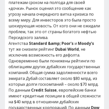
платежам сроком на полгода для своей
«дочки». Рынок оценил это сообщение как
угрозу начала очередного витка кризиса по
всему миру. Для инвесторов это была просто
шокирующая новость. От кого они не ожидали
проблем, так это от страны богатого нефтью
Персидского залива.
Агентства
Standard &amp; Poor's
и
Moody's
тут же снизили рейтинг
Dubai World
, не
исключив возможность его дефолта.
Одновременно были понижены рейтинги по
облигациям других дубайских государственных
компаний. Общая сумма задолженности всего
эмирата Дубай составляет около $80 млрд, из
которых долги госкомпаний – около $70 млрд.
По данным
Credit Suisse
, европейские банки
имеют кредитные позиции в общей сложности
на $40 млрд в отношении дубайских
государственных корпораций. По данным
Dow