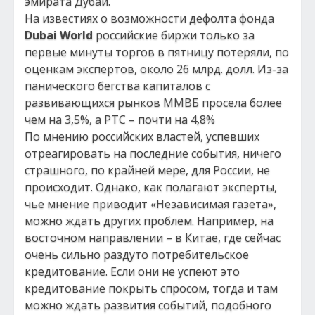
эмирата Дубай.
На известиях о возможности дефолта фонда
Dubai World
российские биржи только за
первые минуты торгов в пятницу потеряли, по
оценкам экспертов, около 26 млрд. долл. Из-за
панического бегства капиталов с
развивающихся рынков ММВБ просела более
чем на 3,5%, а РТС – почти на 4,8%
По мнению российских властей, успевших
отреагировать на последние события, ничего
страшного, по крайней мере, для России, не
происходит. Однако, как полагают эксперты,
чье мнение приводит «Независимая газета»,
можно ждать других проблем. Например, на
восточном направлении – в Китае, где сейчас
очень сильно раздуто потребительское
кредитование. Если они не успеют это
кредитование покрыть спросом, тогда и там
можно ждать развития событий, подобного