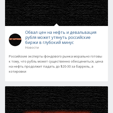
Обвал цен на нефть и девальвация
рубля может утянуть российские
биржи в глубокий минус
Новости
Российские эксперты фондового рынка морально готовы
к тому, что рубль может существенно обесцениться, цена
на нефть продолжит падать до $20-30 за баррель, а
котировки