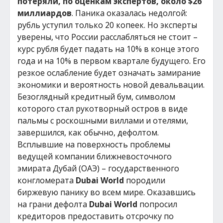
потеряли, по оценкам экспертов, около $26
миллиардов
. Паника оказалась недолгой:
рубль уступил только 20 копеек. Но эксперты
уверены, что России расслабляться не стоит –
курс рубля будет падать на 10% в конце этого
года и на 10% в первом квартале будущего. Его
резкое ослабление будет означать замирание
экономики и вероятность новой девальвации.
Безоглядный кредитный бум, символом
которого стал рукотворный остров в виде
пальмы с роскошными виллами и отелями,
завершился, как обычно, дефолтом.
Всплывшие на поверхность проблемы
ведущей компании ближневосточного
эмирата Дубай (ОАЭ) – государственного
конгломерата
Dubai World
породили
биржевую панику во всем мире. Оказавшись
на грани дефолта
Dubai World
попросил
кредиторов предоставить отсрочку по