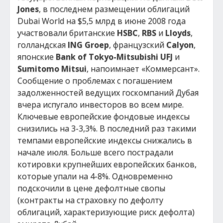
Jones
, в последнем размещении облигаций
Dubai World на $5,5 млрд в июне 2008 года
участвовали британские
HSBC
,
RBS
и
Lloyds
,
голландская
ING Groep
, французский
Calyon
,
японские
Bank of Tokyo-Mitsubishi UFJ
и
Sumitomo Mitsui
, напоимнает «Коммерсант».
Сообщение о проблемах с погашением
задолженностей ведущих госкомпаний Дубая
вчера испугало инвесторов во всем мире.
Ключевые европейские фондовые индексы
снизились на 3-3,3%. В последний раз такими
темпами европейские индексы снижались в
начале июля. Больше всего пострадали
котировки крупнейших европейских банков,
которые упали на 4-8%. Одновременно
подскочили в цене дефолтные свопы
(контракты на страховку по дефолту
облигаций, характеризующие риск дефолта)