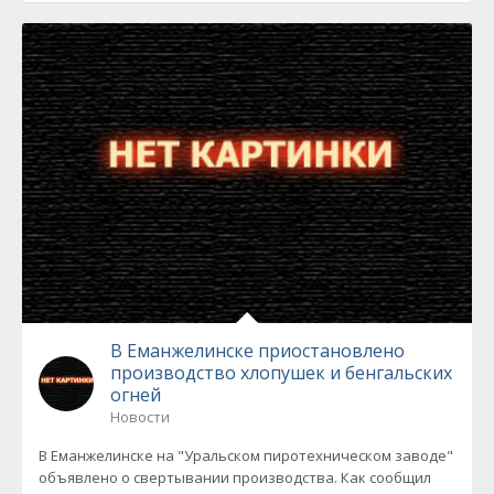
В Еманжелинске приостановлено
производство хлопушек и бенгальских
огней
Новости
В Еманжелинске на "Уральском пиротехническом заводе"
объявлено о свертывании производства. Как сообщил