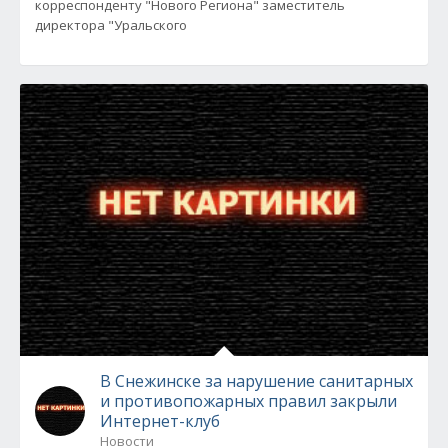
корреспонденту "Нового Региона" заместитель
директора "Уральского
В Снежинске за нарушение санитарных
и противопожарных правил закрыли
Интернет-клуб
Новости