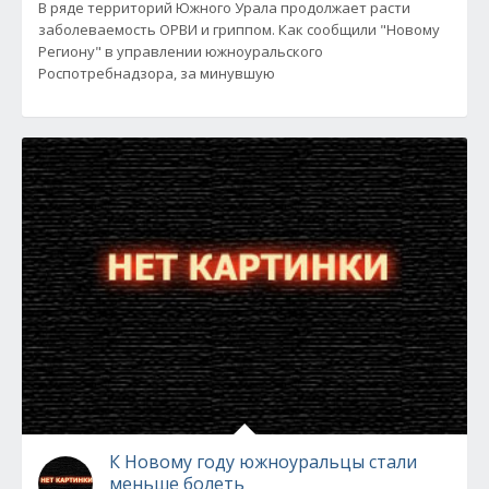
В ряде территорий Южного Урала продолжает расти
заболеваемость ОРВИ и гриппом. Как сообщили "Новому
Региону" в управлении южноуральского
Роспотребнадзора, за минувшую
К Новому году южноуральцы стали
меньше болеть