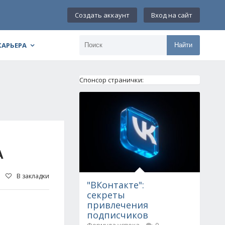
Создать аккаунт
Вход на сайт
КАРЬЕРА
Найти
Спонсор странички:
А
В закладки
"ВКонтакте":
секреты
привлечения
подписчиков