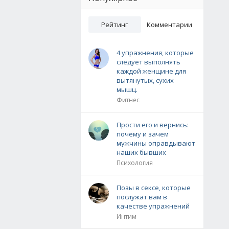
Рейтинг
Комментарии
4 упражнения, которые
следует выполнять
каждой женщине для
вытянутых, сухих
мышц.
Фитнес
Прости его и вернись:
почему и зачем
мужчины оправдывают
наших бывших
Психология
Позы в сексе, которые
послужат вам в
качестве упражнений
Интим