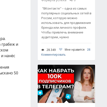
Формула успеха
0
"ВКонтакте" – одна из самых
популярных социальных сетей в
России, которую можно
использовать для продвижения
бренда или личного профиля.
Чтобы привлечь внимание
аудитории, нужно
ра.
 грабеж и
ском
Мне нравится
28
28 349
Комментировать
 и нанёс
шения
ыскано 50