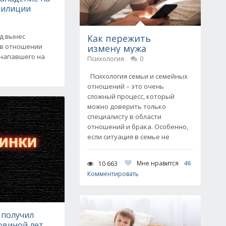
милиции
уд вынес
Как пережить
 в отношении
измену мужа
 напавшего на
Психология
0
Психология семьи и семейных
отношений – это очень
сложный процесс, который
можно доверить только
специалисту в области
отношений и брака. Особенно,
если ситуация в семье не
Мне нравится
46
10 663
Комментировать
получил
овиной лет