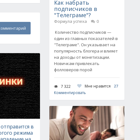
Как набрать
подписчиков в
"Телеграме"?
Формула успеха
0
комментарий
Количество подписчиков —
один из главных показателей в
"Телеграме". Он указывает на
популярность блогера и влияет
на доходы от монетизации.
Новичкам привлекать
фолловеров порой
Мне нравится
27
7 322
Комментировать
отправится в
огого режима
 нападение на