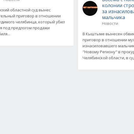
колонии стр
ский областной суд вынес
за изнасилов
ельный приговор в отношении
мальчика
удимого челябинца, который убил
Новости
я под предлогом продажи
иля...
В Кыштыме вынесен обви
приговор в отношении му
изнасиловавшего мальчик
"Новому Региону" в проку
Челябинской области, в су