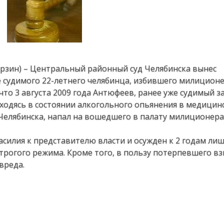
арзин) – Центральный районный суд Челябинска вынес
судимого 22-летнего челябинца, избившего милиционе
то 3 августа 2009 года Антюфеев, ранее уже судимый за
аходясь в состоянии алкогольного опьянения в медицин
елябинска, напал на вошедшего в палату милиционера
илия к представителю власти и осужден к 2 годам ли
трогого режима. Кроме того, в пользу потерпевшего вз
вреда.