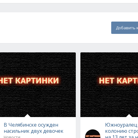
Добавить 
В Челябинске осужден
Южноуралец 
насильник двух девочек
колонию стр
на 13 лет за
Новости