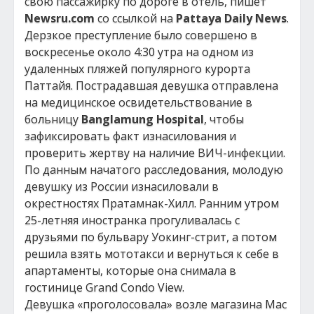
свою пассажирку по дороге в отель, пишет
Newsru.
com
со ссылкой на
Pattaya Daily News
.
Дерзкое преступление было совершено в
воскресенье около 4:30 утра на одном из
удаленных пляжей популярного курорта
Паттайя. Пострадавшая девушка отправлена
на медицинское освидетельствование в
больницу
Banglamung Hospital
, чтобы
зафиксировать факт изнасилования и
проверить жертву на наличие ВИЧ-инфекции.
По данным начатого расследования, молодую
девушку из России изнасиловали в
окрестностях Пратамнак-Хилл. Ранним утром
25-летняя иностранка прогуливалась с
друзьями по бульвару Уокинг-стрит, а потом
решила взять мототакси и вернуться к себе в
апартаменты, которые она снимала в
гостинице Grand Condo View.
Девушка «проголосовала» возле магазина Mac