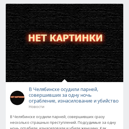
В Челябинске осудили парней,
совершивших за одну ночь
ограбление, изнасилование и убийство
Новости
В Челябинске осудили парней, совершивших сразу
несколько страшных преступлений. Подсудимые за одну
ночь ограбили, изнасиловали и убили женщину. Как