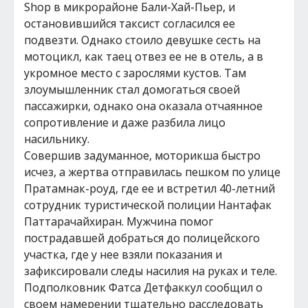
Shop в микрорайоне Бали-Хай-Пьер, и
остановившийся таксист согласился ее
подвезти. Однако стоило девушке сесть на
мотоцикл, как таец отвез ее не в отель, а в
укромное место с зарослями кустов. Там
злоумышленник стал домогаться своей
пассажирки, однако она оказала отчаянное
сопротивление и даже разбила лицо
насильнику.
Совершив задуманное, моторикша быстро
исчез, а жертва отправилась пешком по улице
Пратамнак-роуд, где ее и встретил 40-летний
сотрудник туристической полиции Нантафак
Паттарачайхиран. Мужчина помог
пострадавшей добраться до полицейского
участка, где у нее взяли показания и
зафиксировали следы насилия на руках и теле.
Подполковник Фатса Детфаккул сообщил о
своем намерении тщательно расследовать