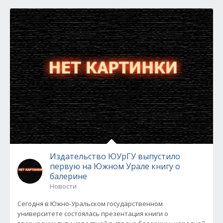
Издательство ЮУрГУ выпустило
первую на Южном Урале книгу о
балерине
Новости
Сегодня в Южно-Уральском государственном
университете состоялась презентация книги о