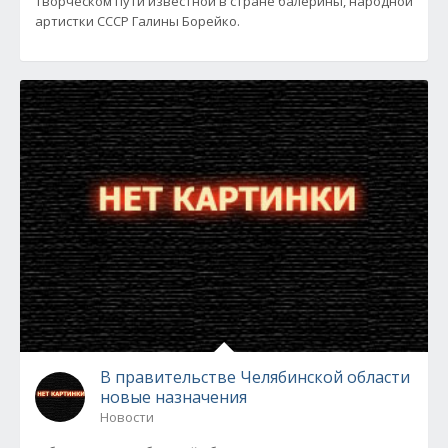
творческом пути известной в стране балерины, народной
артистки СССР Галины Борейко.
В правительстве Челябинской области
новые назначения
Новости