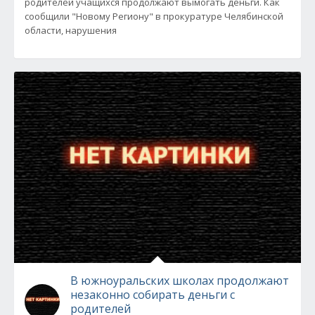
родителей учащихся продолжают вымогать деньги. Как
сообщили "Новому Региону" в прокуратуре Челябинской
области, нарушения
В южноуральских школах продолжают
незаконно собирать деньги с
родителей