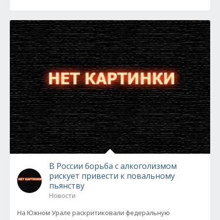
В России борьба с алкоголизмом
рискует привести к повальному
пьянству
Новости
На Южном Урале раскритиковали федеральную