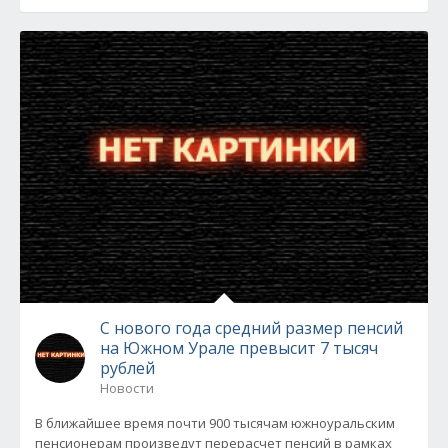
С нового года средний размер пенсий
на Южном Урале превысит 7 тысяч
рублей
Новости
В ближайшее время почти 900 тысячам южноуральским
пенсионерам произведут перерасчет пенсий в рамках