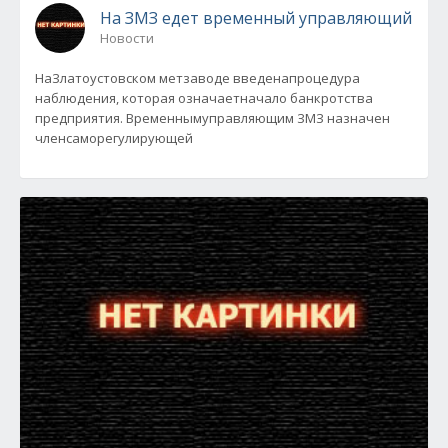
На ЗМЗ едет временный управляющий
Новости
НаЗлатоустовском метзаводе введенапроцедура
наблюдения, которая означаетначало банкротства
предприятия. Временнымуправляющим ЗМЗ назначен
членсаморегулирующей