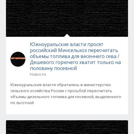
Южноуральские власти просят
российский Минсельхоз пересчитать
объемы топлива для весеннего сева /
Дешевого горючего хватит только на
половину посевной
Новости
Южноуральские власти обратились в министерство
сельского хозяйства России с просьбой пересчитать
объемы дизельного топлива для посевной, выделенного
по льготной