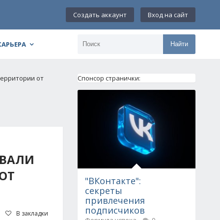
Создать аккаунт
Вход на сайт
КАРЬЕРА
Найти
территории от
Спонсор странички:
ОВАЛИ
ОТ
"ВКонтакте":
секреты
привлечения
подписчиков
В закладки