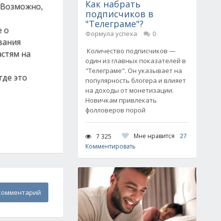
Как набрать
 Возможно,
подписчиков в
"Телеграме"?
е о
Формула успеха
0
вания
Количество подписчиков —
астям на
один из главных показателей в
"Телеграме". Он указывает на
где это
популярность блогера и влияет
на доходы от монетизации.
Новичкам привлекать
фолловеров порой
Мне нравится
27
7 325
Комментировать
комментарий