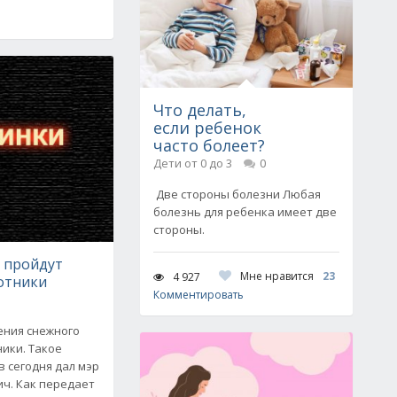
Что делать,
если ребенок
часто болеет?
Дети от 0 до 3
0
Две стороны болезни Любая
болезнь для ребенка имеет две
стороны.
е пройдут
Мне нравится
23
4 927
отники
Комментировать
ения снежного
ики. Такое
 сегодня дал мэр
ч. Как передает