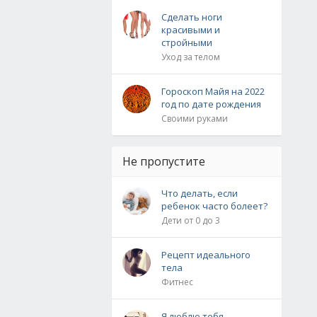
Сделать ноги
красивыми и
стройными
Уход за телом
Гороскоп Майя на 2022
год по дате рождения
Своими руками
Не пропустите
Что делать, если
ребенок часто болеет?
Дети от 0 до 3
Рецепт идеального
тела
Фитнес
Я люблю тебя,