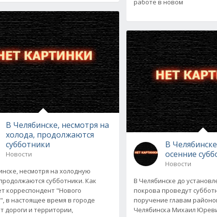
работе в новом
В Челябинске, несмотря на
холода, продолжаются
субботники
В Челябинск
осенние субб
Новости
Новости
инске, несмотря на холодную
 продолжаются субботники. Как
В Челябинске до установл
т корреспондент "Нового
покрова проведут субботн
", в настоящее время в городе
поручение главам районов
 дороги и территории,
Челябинска Михаил Юреви