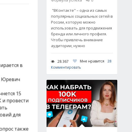
Формула успеха
0
"ВКонтакте" – одна из самых
популярных социальных сетей в
России, которую можно
использовать для продвижения
бренда или личного профиля.
Чтобы привлечь внимание
аудитории, нужно
Мне нравится
28
28 367
ирается в
Комментировать
л Юревич
чнется 15
К и провести
ать
ловий для
опрос также