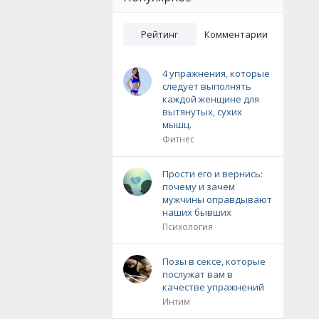
Рейтинг
Комментарии
4 упражнения, которые
следует выполнять
каждой женщине для
вытянутых, сухих
мышц.
Фитнес
Прости его и вернись:
почему и зачем
мужчины оправдывают
наших бывших
Психология
Позы в сексе, которые
послужат вам в
качестве упражнений
Интим