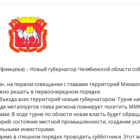
 Уфимцева) – Новый губернатор Челябинской области соб
а», на первом совещании с главами территорий Михаи
жно решать в первоочередном порядке.
бъезда всех территорий новым губернатором. Турне на
оде металлургов глава региона планирует посетить ММ
и. В ходе турне по области новая власть будет обращ
орий: состояние местной промышленности, создание ус
альными инвесторами.
димо в спешном порядке проводить субботники. Этот в