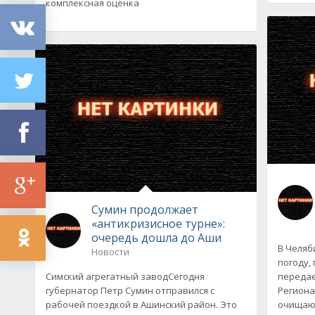
комплексная оценка
Сумин продолжает
«антикризисное турне»:
очередь дошла до Аши
В Челяб
Новости
погоду,
Симский агрегатный заводСегодня
передае
губернатор Петр Сумин отправился с
Региона
рабочей поездкой в Ашинский район. Это
очищают