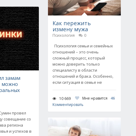
Как пережить
измену мужа
Психология
0
Психология семьи и семейных
отношений – это очень
сложный процесс, который
можно доверить только
специалисту в области
отношений и брака. Особенно,
ил замам
если ситуация в семье не
к можно
ральных
Мне нравится
46
10 669
Комментировать
 Сумин провел
ду совещание со
ава региона
овья и успехов в