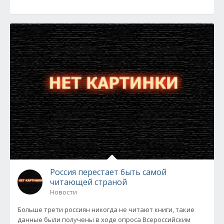
Россия перестает быть самой
читающей страной
Новости
Больше трети россиян никогда не читают книги, такие
данные были получены в ходе опроса Всероссийским