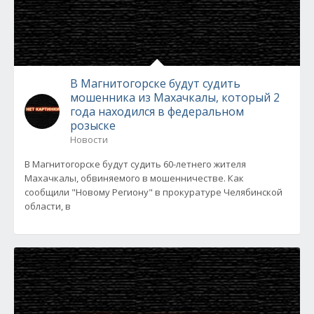
В Магнитогорске будут судить
мошенника из Махачкалы, который 2
года находился в федеральном
розыске
Новости
В Магнитогорске будут судить 60-летнего жителя
Махачкалы, обвиняемого в мошенничестве. Как
сообщили "Новому Региону" в прокуратуре Челябинской
области, в