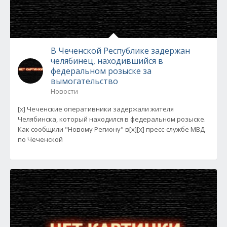
В Чеченской Республике задержан
челябинец, находившийся в
федеральном розыске за
вымогательство
Новости
[x] Чеченские оперативники задержали жителя
Челябинска, который находился в федеральном розыске.
Как сообщили "Новому Региону" в[x][x] пресс-службе МВД
по Чеченской