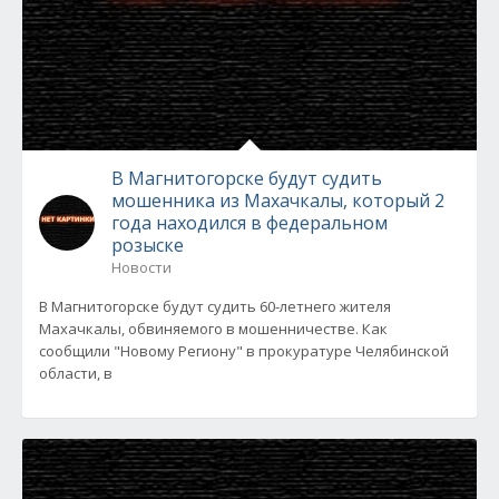
В Магнитогорске будут судить
мошенника из Махачкалы, который 2
года находился в федеральном
розыске
Новости
В Магнитогорске будут судить 60-летнего жителя
Махачкалы, обвиняемого в мошенничестве. Как
сообщили "Новому Региону" в прокуратуре Челябинской
области, в