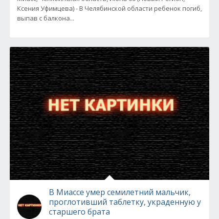
Ксения Уфимцева) - В Челябинской области ребенок погиб,
выпав с балкона...
В Миассе умер семилетний мальчик,
проглотивший таблетку, украденную у
старшего брата