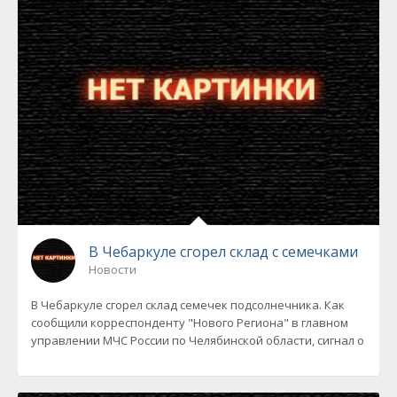
В Чебаркуле сгорел склад с семечками
Новости
В Чебаркуле сгорел склад семечек подсолнечника. Как
сообщили корреспонденту "Нового Региона" в главном
управлении МЧС России по Челябинской области, сигнал о