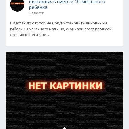
виновных в смерти 10-месячного
ребенка
Новости
В Каслях до сих пор не могут установить виновных в
гибели 10-месячного малыша, скончавшегося прошлой
осенью в больнице...