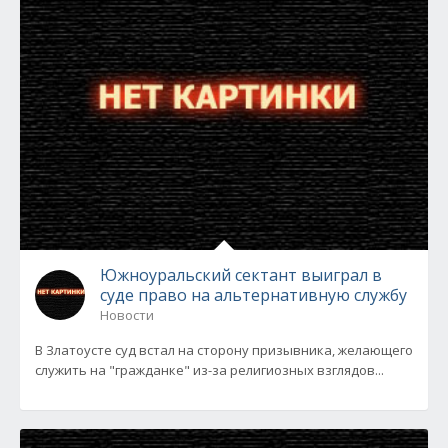
Южноуральский сектант выиграл в
суде право на альтернативную службу
Новости
В Златоусте суд встал на сторону призывника, желающего
служить на "гражданке" из-за религиозных взглядов...