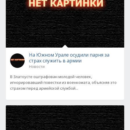
На Южном Урале осудили парня за
страх служить в армии
Новости
В Златоусте оштрафован молодой человек,
игнорировавший повестки из военкомата, объясняя это
страхом перед армейской службой...