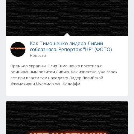
Как Тимошенко лидера Ливии
соблазняла. Репортаж "НР" (ФОТО)
Новости
Премьер Украины Юлия Тимошенко посетила с
официальным визитом Ливию. Как известно, уже сорок
лет при власти там находится Лидер Ливийской
Джамахирии Муаммар Аль-Кадаффи.