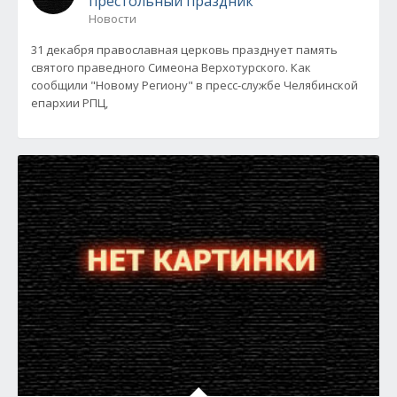
престольный праздник
Новости
31 декабря православная церковь празднует память
святого праведного Симеона Верхотурского. Как
сообщили "Новому Региону" в пресс-службе Челябинской
епархии РПЦ,