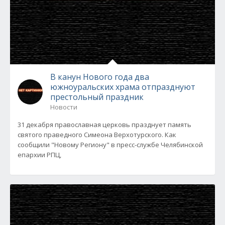
В канун Нового года два
южноуральских храма отпразднуют
престольный праздник
Новости
31 декабря православная церковь празднует память
святого праведного Симеона Верхотурского. Как
сообщили "Новому Региону" в пресс-службе Челябинской
епархии РПЦ,