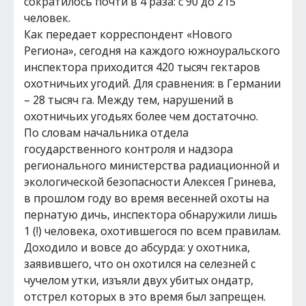
сократилось почти в 4 раза: с 90 до 215
человек.
Как передает корреспондент «Нового
Региона», сегодня на каждого южноуральского
инспектора приходится 420 тысяч гектаров
охотничьих угодий. Для сравнения: в Германии
– 28 тысяч га. Между тем, нарушений в
охотничьих угодьях более чем достаточно.
По словам начальника отдела
государственного контроля и надзора
регионального министерства радиационной и
экологической безопасности Алексея Гринева,
в прошлом году во время весенней охоты на
пернатую дичь, инспектора обнаружили лишь
1 (!) человека, охотившегося по всем правилам.
Доходило и вовсе до абсурда: у охотника,
заявившего, что он охотился на селезней с
чучелом утки, изъяли двух убитых ондатр,
отстрел которых в это время был запрещен.