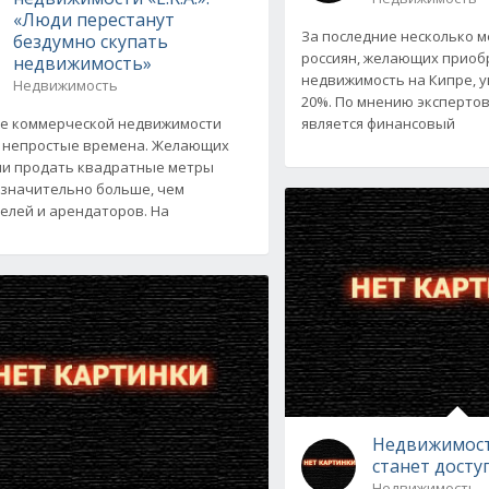
«Люди перестанут
За последние несколько м
бездумно скупать
россиян, желающих приоб
недвижимость»
недвижимость на Кипре, 
Недвижимость
20%. По мнению экспертов
е коммерческой недвижимости
является финансовый
 непростые времена. Желающих
ли продать квадратные метры
 значительно больше, чем
елей и арендаторов. На
Недвижимост
станет досту
Недвижимость