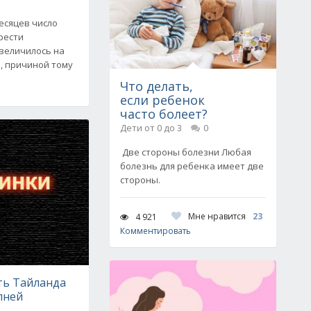
есяцев число
рести
увеличилось на
, причиной тому
Что делать,
если ребенок
часто болеет?
Дети от 0 до 3
0
Две стороны болезни Любая
болезнь для ребенка имеет две
стороны.
Мне нравится
23
4 921
Комментировать
ь Тайланда
пней