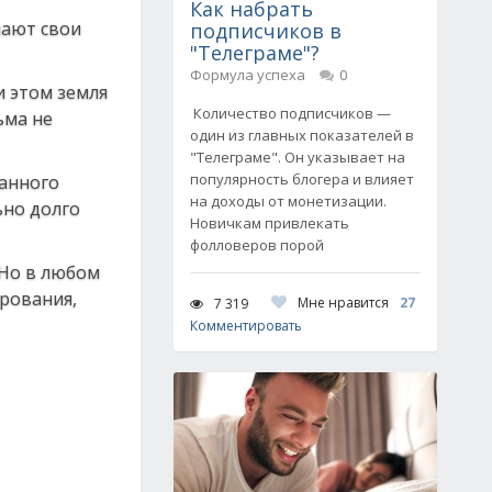
Как набрать
шают свои
подписчиков в
"Телеграме"?
Формула успеха
0
 этом земля
Количество подписчиков —
ьма не
один из главных показателей в
"Телеграме". Он указывает на
популярность блогера и влияет
ванного
на доходы от монетизации.
ьно долго
Новичкам привлекать
фолловеров порой
 Но в любом
рования,
Мне нравится
27
7 319
Комментировать