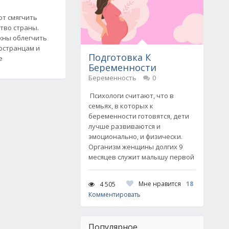
ют смягчить
тво страны.
жны облегчить
остранцам и
Подготовка К
е
Беременности
Беременность
0
Психологи считают, что в
семьях, в которых к
беременности готовятся, дети
лучше развиваются и
эмоционально, и физически.
Организм женщины долгих 9
месяцев служит малышу первой
Мне нравится
18
4 505
Комментировать
Популярное