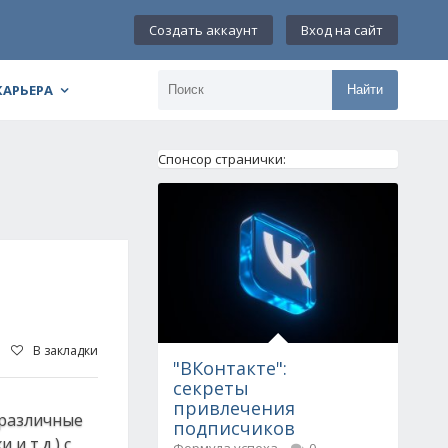
Создать аккаунт
Вход на сайт
КАРЬЕРА
Найти
Спонсор странички:
В закладки
"ВКонтакте":
секреты
привлечения
 различные
подписчиков
и т.д.) с