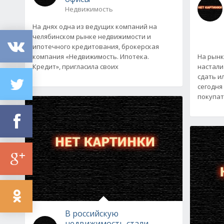
Недвижимость
На днях одна из ведущих компаний на
челябинском рынке недвижимости и
ипотечного кредитования, брокерская
компания «Недвижимость. Ипотека.
На рынк
Кредит», пригласила своих
настали
сдать и
сегодня
покупат
В российскую
недвижимость стали