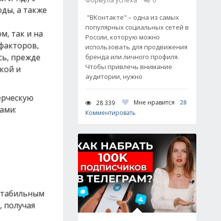
Формула успеха
0
ды, а также
"ВКонтакте" – одна из самых
популярных социальных сетей в
, так и на
России, которую можно
факторов,
использовать для продвижения
сь, прежде
бренда или личного профиля.
Чтобы привлечь внимание
ской и
аудитории, нужно
ерческую
Мне нравится
28
28 339
ами:
Комментировать
 стабильным
, получая