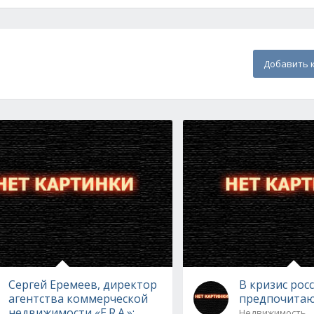
Добавить 
Сергей Еремеев, директор
В кризис рос
агентства коммерческой
предпочитаю
недвижимости «E.R.A.»:
Недвижимость