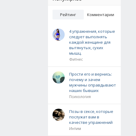
Рейтинг
Комментарии
4 упражнения, которые
следует выполнять
каждой женщине для
вытянутых, сухих
мышц.
Фитнес
Прости его и вернись:
почему и зачем
мужчины оправдывают
наших бывших
Психология
Позы в сексе, которые
послужат вам в
качестве упражнений
Интим