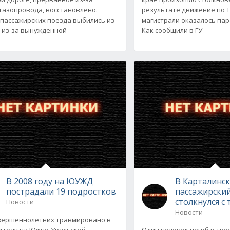
газопровода, восстановлено.
результате движение по 
пассажирских поезда выбились из
магистрали оказалось па
 из-за вынужденной
Как сообщили в ГУ
В 2008 году на ЮУЖД
В Карталинс
пострадали 19 подростков
пассажирски
столкнулся с
Новости
Новости
вершеннолетних травмировано в
 году на Южно-Уральской
Один человек погиб и тро