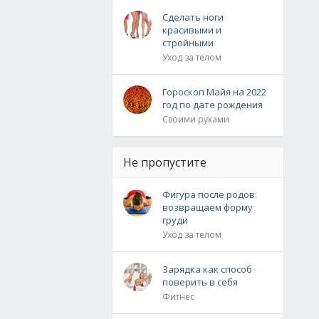
Сделать ноги
красивыми и
стройными
Уход за телом
Гороскоп Майя на 2022
год по дате рождения
Своими руками
Не пропустите
Фигура после родов:
возвращаем форму
груди
Уход за телом
Зарядка как способ
поверить в себя
Фитнес