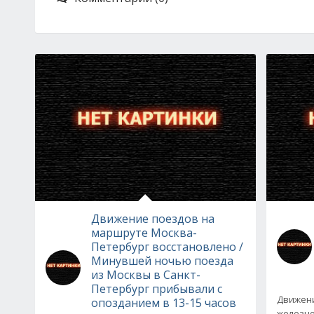
Движение поездов на
маршруте Москва-
Петербург восстановлено /
Минувшей ночью поезда
из Москвы в Санкт-
Петербург прибывали с
Движени
опозданием в 13-15 часов
железно