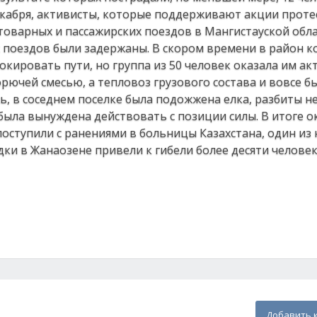
декабря, активисты, которые поддерживают акции проте
оварных и пассажирских поездов в Мангистауской обла
х поездов были задержаны. В скором времени в район 
окировать пути, но группа из 50 человек оказала им ак
рючей смесью, а тепловоз грузового состава и вовсе б
ь, в соседнем поселке была подожжена елка, разбиты н
была вынуждена действовать с позиции силы. В итоге о
ступили с ранениями в больницы Казахстана, один из 
ки в Жанаозене привели к гибели более десяти человек
Добавить 