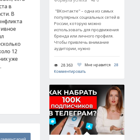
Формула успеха
0
ста в
"ВКонтакте" – одна из самых
сти. В
популярных социальных сетей в
конфликта
России, которую можно
тивное
использовать для продвижения
ыл
бренда или личного профиля.
Чтобы привлечь внимание
есколько
аудитории, нужно
коло 12
них уже
Мне нравится
28
28 363
.
Комментировать
комментарий