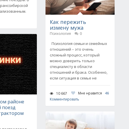
Транссибирской
рализованным.
Как пережить
измену мужа
Психология
0
Психология семьи и семейных
отношений – это очень
сложный процесс, который
можно доверить только
специалисту в области
отношений и брака. Особенно,
если ситуация в семье не
Мне нравится
46
10 667
Комментировать
ком районе
й поезд
 трактором
е пострадали в