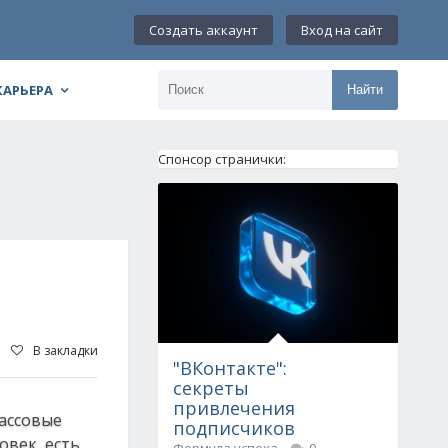
Создать аккаунт
Вход на сайт
КАРЬЕРА
Найти
Спонсор странички:
В закладки
"ВКонтакте":
секреты
привлечения
ассовые
подписчиков
овек, есть