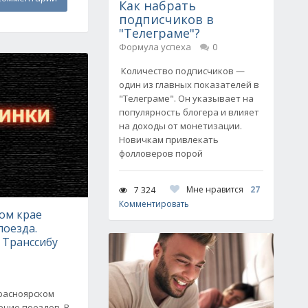
Как набрать
подписчиков в
"Телеграме"?
Формула успеха
0
Количество подписчиков —
один из главных показателей в
"Телеграме". Он указывает на
популярность блогера и влияет
на доходы от монетизации.
Новичкам привлекать
фолловеров порой
Мне нравится
27
7 324
Комментировать
ом крае
поезда.
 Транссибу
Красноярском
ение поездов. В