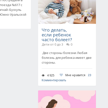
поезда №617 с
агнай–Бускуль
 Южно-Уральской
Что делать,
если ребенок
часто болеет?
Дети от 0 до 3
0
Две стороны болезни Любая
болезнь для ребенка имеет две
стороны.
Мне нравится
23
4 925
Комментировать