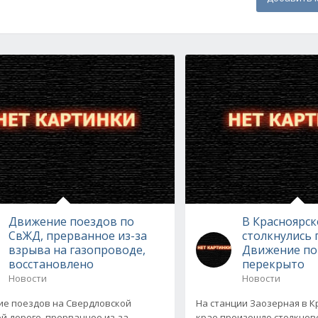
Движение поездов по
В Красноярск
СвЖД, прерванное из-за
столкнулись 
взрыва на газопроводе,
Движение по
восстановлено
перекрыто
Новости
Новости
е поездов на Свердловской
На станции Заозерная в 
й дороге, прерванное из-за
крае произошло столкнов