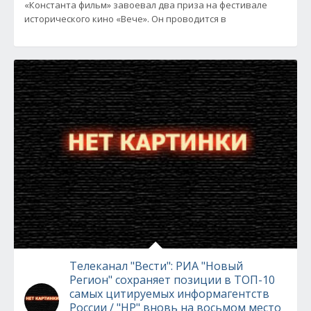
«Константа фильм» завоевал два приза на фестивале
исторического кино «Вече». Он проводится в
Телеканал "Вести": РИА "Новый
Регион" cохраняет позиции в ТОП-10
самых цитируемых информагентств
России / "НР" вновь на восьмом место