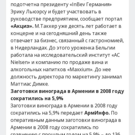
подотчетна президенту «InBev Германия»
Эрику Льюэрсу и будет участвовать в
руководстве предприятием, сообщает портал
«Акциз».
М.Таккер уже десять лет работает в
концерне и на сегодняшний день также
отвечает за бизнес, связанный с гастрономией,
в Нидерландах. До этого уроженка Бельгии
работала на исследовательский институт «AC
Nielsen» и компанию по продаже вина и
алкогольных напитков «Maxxium». До нее
должность директора по маркетингу занимал
Маттиас Димке.
Заготовки винограда в Армении в 2008 году
сократились на 5,9%
Заготовки винограда в Армении в 2008 году
сократились на 5,9% передает
АрмИнфо.
По
оперативным данным заготовки винограда в
Армении в 2008 году сократились по
сравнению с прошлым годом на 5,9% – до 136