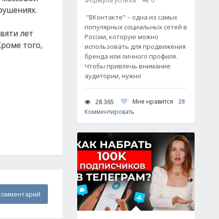
Формула успеха
0
рушениях.
"ВКонтакте" – одна из самых
популярных социальных сетей в
вяти лет
России, которую можно
роме того,
использовать для продвижения
бренда или личного профиля.
Чтобы привлечь внимание
аудитории, нужно
Мне нравится
28
28 365
Комментировать
комментарий