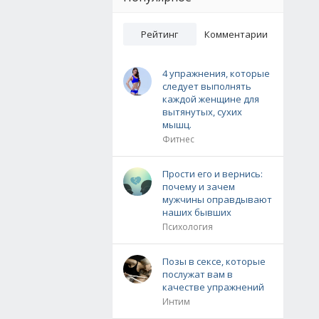
Рейтинг
Комментарии
4 упражнения, которые
следует выполнять
каждой женщине для
вытянутых, сухих
мышц.
Фитнес
Прости его и вернись:
почему и зачем
мужчины оправдывают
наших бывших
Психология
Позы в сексе, которые
послужат вам в
качестве упражнений
Интим