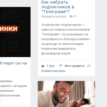
Как набрать
подписчиков в
"Телеграме"?
Формула успеха
0
Количество подписчиков —
один из главных показателей в
"Телеграме". Он указывает на
популярность блогера и влияет
на доходы от монетизации.
Новичкам привлекать
фолловеров порой
 пират сел на
Мне нравится
27
7 324
Комментировать
Джеремию
ворили к четырем
транение
 обеспечения.
а