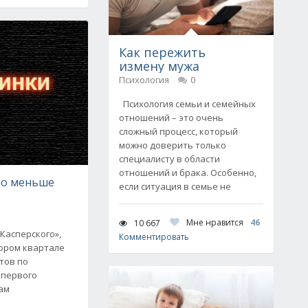
Как пережить
измену мужа
Психология
0
Психология семьи и семейных
отношений – это очень
сложный процесс, который
можно доверить только
специалисту в области
отношений и брака. Особенно,
ло меньше
если ситуация в семье не
Мне нравится
46
10 667
Касперского»,
Комментировать
тором квартале
нтов по
 первого
пам