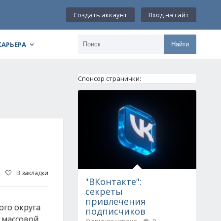
Создать аккаунт
Вход на сайт
КАРЬЕРА
Найти
Спонсор странички:
В закладки
"ВКонтакте":
секреты
привлечения
ого округа
подписчиков
 массовой