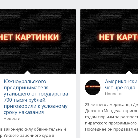
Южноуральского
Американский
предпринимателя,
четыре года
утаившего от государства
Новости
700 тысяч рублей,
23-летнего американца 
приговорили к условному
Джозефа Монделло приго
сроку наказания
годам тюрьмы за распрос
Новости
пиратского программного
 в законную силу обвинительный
Последнее он продавал н
р Уйского районного суда в