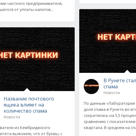
ии частного предпринимателя,
шегося от уплаты налогов...
В Рунете ста
спама
Новости
Название почтового
По данным «Лаборатории 
ящика влияет на
доля спама в Рунете во в
количество спама
сократилась на 5,5 проце
Новости
сравнению с показателем
ватели из Кембриджского
квартала. В среднем на с
итета выяснили, что от буквы, с