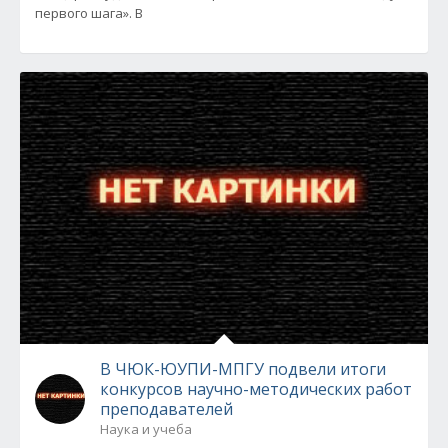
первого шага». В
В ЧЮК-ЮУПИ-МПГУ подвели итоги
конкурсов научно-методических работ
преподавателей
Наука и учеба