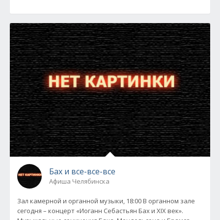
Бах и все-все-все
Афиша Челябинска
Зал камерной и органной музыки, 18:00 В органном зале
сегодня – концерт «Иоганн Себастьян Бах и XIX век».