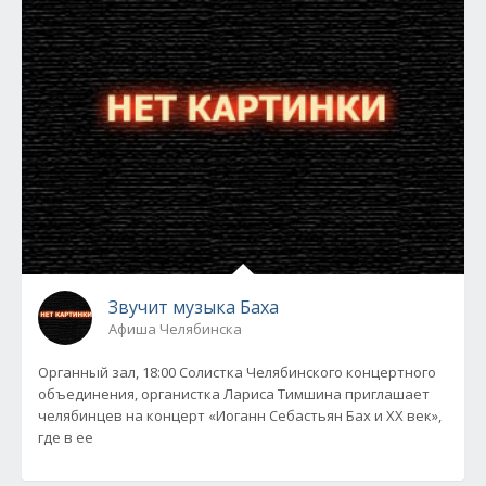
Звучит музыка Баха
Афиша Челябинска
Органный зал, 18:00 Солистка Челябинского концертного
объединения, органистка Лариса Тимшина приглашает
челябинцев на концерт «Иоганн Себастьян Бах и ХХ век»,
где в ее