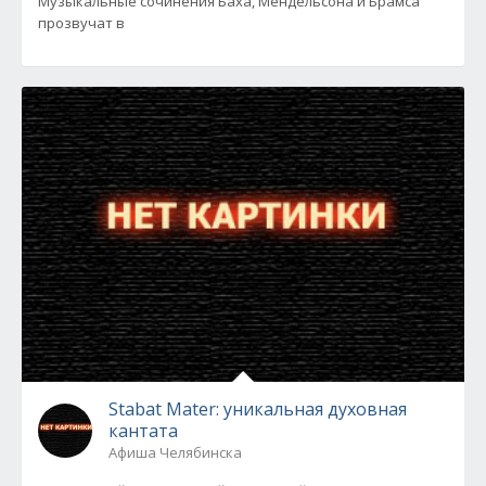
Музыкальные сочинения Баха, Мендельсона и Брамса
прозвучат в
Stabat Mater: уникальная духовная
кантата
Афиша Челябинска