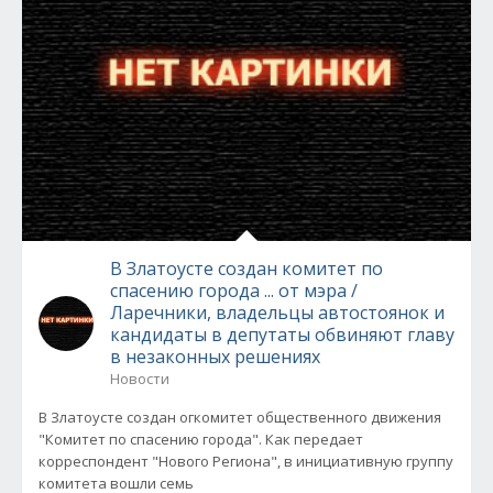
В Златоусте создан комитет по
спасению города ... от мэра /
Ларечники, владельцы автостоянок и
кандидаты в депутаты обвиняют главу
в незаконных решениях
Новости
В Златоусте создан огкомитет общественного движения
"Комитет по спасению города". Как передает
корреспондент "Нового Региона", в инициативную группу
комитета вошли семь