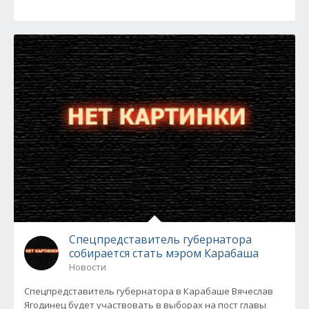
Спецпредставитель губернатора
собирается стать мэром Карабаша
Новости
Спецпредставитель губернатора в Карабаше Вячеслав
Ягодинец будет участвовать в выборах на пост главы