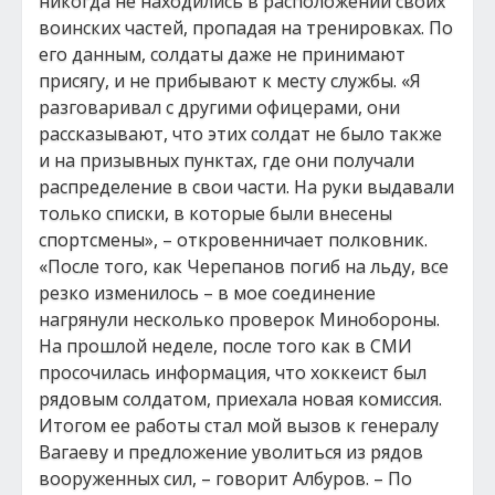
никогда не находились в расположении своих
воинских частей, пропадая на тренировках. По
его данным, солдаты даже не принимают
присягу, и не прибывают к месту службы. «Я
разговаривал с другими офицерами, они
рассказывают, что этих солдат не было также
и на призывных пунктах, где они получали
распределение в свои части. На руки выдавали
только списки, в которые были внесены
спортсмены», – откровенничает полковник.
«После того, как Черепанов погиб на льду, все
резко изменилось – в мое соединение
нагрянули несколько проверок Минобороны.
На прошлой неделе, после того как в СМИ
просочилась информация, что хоккеист был
рядовым солдатом, приехала новая комиссия.
Итогом ее работы стал мой вызов к генералу
Вагаеву и предложение уволиться из рядов
вооруженных сил, – говорит Албуров. – По