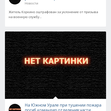
Новости
Житель Коркино оштрафован за уклонение от призыва
на военную службу...
На Южном Урале при тушении пожара
погиб командир отделения части