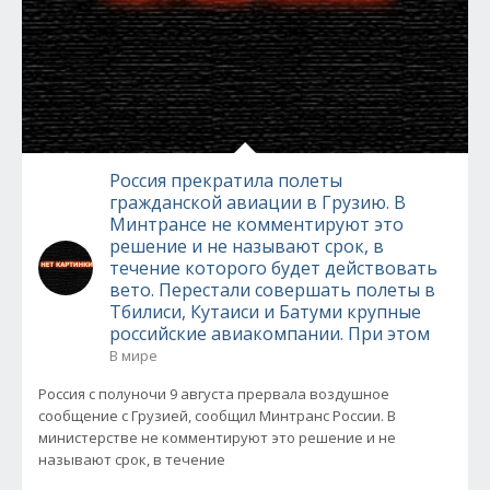
Россия прекратила полеты
гражданской авиации в Грузию. В
Минтрансе не комментируют это
решение и не называют срок, в
течение которого будет действовать
вето. Перестали совершать полеты в
Тбилиси, Кутаиси и Батуми крупные
российские авиакомпании. При этом
В мире
Россия с полуночи 9 августа прервала воздушное
сообщение с Грузией, сообщил Минтранс России. В
министерстве не комментируют это решение и не
называют срок, в течение