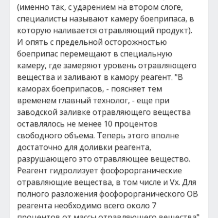
(именно так, с ударением на втором слоге,
специалисты называют камеру боеприпаса, в
которую наливается отравляющий продукт).
И опять с предельной осторожностью
боеприпас перемещают в специальную
камеру, где замеряют уровень отравляющего
вещества и заливают в камору реагент. "В
каморах боеприпасов, - поясняет тем
временем главный технолог, - еще при
заводской заливке отравляющего вещества
оставлялось не менее 10 процентов
свободного объема. Теперь этого вполне
достаточно для доливки реагента,
разрушающего это отравляющее вещество.
Реагент гидролизует фосфорорганические
отравляющие вещества, в том числе и Vx. Для
полного разложения фосфорорганического ОВ
реагента необходимо всего около 7
процентов от массы отравляющего вещества".