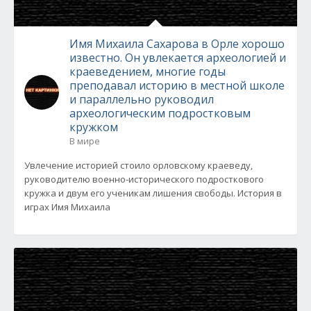
Имя Михаила Сахарова в Орле хорошо
известно. Он увлекается археологией и
краеведением, многие годы
преподавал историю в местной школе
и параллельно руководил
археологическим подростковым
кружком
В мире
Увлечение историей стоило орловскому краеведу,
руководителю военно-исторического подросткового
кружка и двум его ученикам лишения свободы. История в
играх Имя Михаила