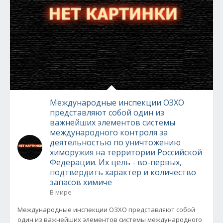
Международные инспекции ОЗХО
представляют собой один из
важнейших элементов системы
международного контроля за
деятельностью по уничтожению
химоружия на территории Российской
Федерации. Их цель - во-первых,
подтвердить характер и количество
запасов химиче
В мире
Международные инспекции ОЗХО представляют собой
один из важнейших элементов системы международного