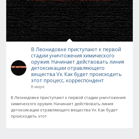
В Леонидовке приступают к первой
стадии уничтожения химического
оружия. Начинает действовать линия
детоксикации отравляющего
вещества Vx. Как будет происходить
этот процесс, корреспондент
В мире
В Леонидовке приступают к первой стадии уничтожения
химического оружия. Начинает действовать линия
детоксикации отравляющего вещества Vx. Как будет
происходить этот