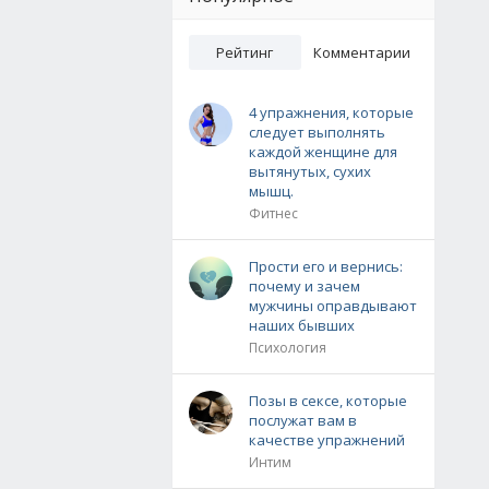
Рейтинг
Комментарии
4 упражнения, которые
следует выполнять
каждой женщине для
вытянутых, сухих
мышц.
Фитнес
Прости его и вернись:
почему и зачем
мужчины оправдывают
наших бывших
Психология
Позы в сексе, которые
послужат вам в
качестве упражнений
Интим