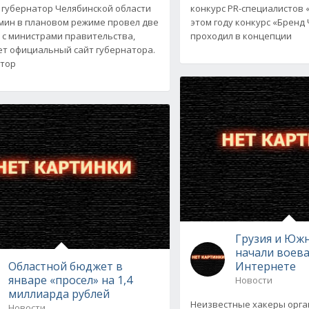
 губернатор Челябинской области
конкурс PR-специалистов 
мин в плановом режиме провел две
этом году конкурс «Бренд
 с министрами правительства,
проходил в концепции
т официальный сайт губернатора.
тор
Грузия и Южн
начали воева
Областной бюджет в
Интернете
январе «просел» на 1,4
Новости
миллиарда рублей
Неизвестные хакеры орга
Новости