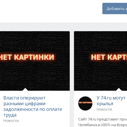
Добавить 
Власти оперируют
У 74.ru могу
разными цифрами
крылья
задолженности по оплате
Новости
труда
Сайт 74.ru представит пр
Новости
Челябинска-2007» на Всер