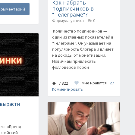
Как набрать
подписчиков в
комментарий
"Телеграме"?
Формула успеха
0
Количество подписчиков —
один из главных показателей в
"Телеграме". Он указывает на
популярность блогера и влияет
на доходы от монетизации.
Новичкам привлекать
фолловеров порой
Мне нравится
27
7 322
Комментировать
т вырасти
оект «Бренд
оссийский