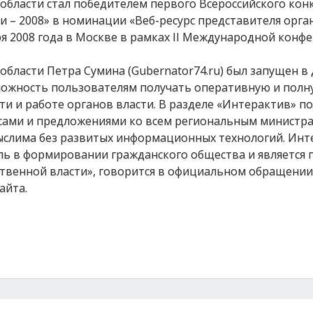
области стал победителем первого Всероссийского кон
– 2008» в номинации «Веб-ресурс представителя орган
я 2008 года в Москве в рамках II Международной конф
бласти Петра Сумина (Gubernator74.ru) был запущен в
озможность пользователям получать оперативную и пол
и и работе органов власти. В разделе «Интерактив» п
сами и предложениями ко всем региональным министра
ыслима без развитых информационных технологий. Инт
ь в формировании гражданского общества и является
ственной власти», говорится в официальном обращении
айта.