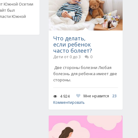
йт Южной Осетии
сайт был
власти Южной
Что делать,
если ребенок
часто болеет?
Дети от 0 до 3
0
Две стороны болезни Любая
болезнь для ребенка имеет две
стороны.
Мне нравится
23
4 924
Комментировать