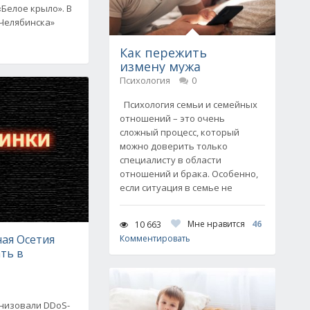
«Белое крыло». В
 Челябинска»
Как пережить
измену мужа
Психология
0
Психология семьи и семейных
отношений – это очень
сложный процесс, который
можно доверить только
специалисту в области
отношений и брака. Особенно,
если ситуация в семье не
Мне нравится
46
10 663
ая Осетия
Комментировать
ть в
низовали DDoS-