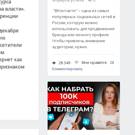
Формула успеха
0
курса
а власти».
"ВКонтакте" – одна из самых
еренции
популярных социальных сетей в
России, которую можно
использовать для продвижения
 декабре
бренда или личного профиля.
ную
Чтобы привлечь внимание
осетители
аудитории, нужно
м.
ернет как
Мне нравится
28
28 349
 признаком
Комментировать