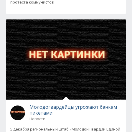
протеста коммунистов
Молодогвардейцы угрожают банкам
пикетами
Новости
5 декабря региональный штаб «Молодой Гвардии Единой