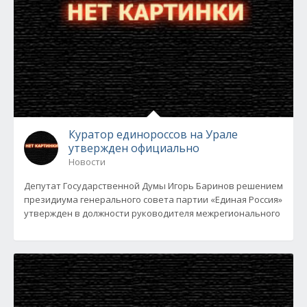
Куратор единороссов на Урале
утвержден официально
Новости
Депутат Государственной Думы Игорь Баринов решением
президиума генерального совета партии «Единая Россия»
утвержден в должности руководителя межрегионального