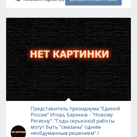
Представитель президиума "Единой
России" Игорь Баринов - "Новому
Региону": "Годы серьезной работы
могут быть "смазаны" одним
необдуманным решением" /