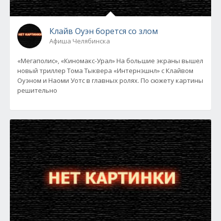
Клайв Оуэн борется со злом
Афиша Челябинска
«Мегаполис», «Киномакс-Урал» На большие экраны вышел
новый триллер Тома Тыквера «Интернэшнл» с Клайвом
Оуэном и Наоми Уотс в главных ролях. По сюжету картины
решительно