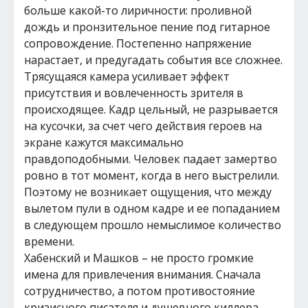
больше какой-то лиричности: проливной
дождь и пронзительное пение под гитарное
сопровождение. Постепенно напряжение
нарастает, и предугадать события все сложнее.
Трясущаяся камера усиливает эффект
присутствия и вовлеченность зрителя в
происходящее. Кадр цельный, не разрывается
на кусочки, за счет чего действия героев на
экране кажутся максимально
правдоподобными. Человек падает замертво
ровно в тот момент, когда в него выстрелили.
Поэтому не возникает ощущения, что между
вылетом пули в одном кадре и ее попаданием
в следующем прошло немыслимое количество
времени.
Хабенский и Машков – не просто громкие
имена для привлечения внимания. Сначала
сотрудничество, а потом противостояние
кризисного писателя и душевного киллера-