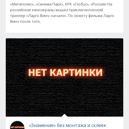
«Мегаполис», «Синема Парк», КРК «Глобус», «Россия» На
российские киноэкраны вышел приключенческий
триллер «Ларго Винч: начало». По сюжету фильма Ларго
Винч после того,
«Знамение» без монтажа и склеек