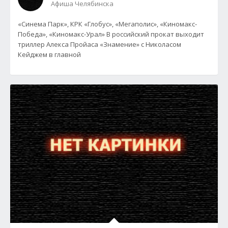
Афиша Челябинска
«Синема Парк», КРК «Глобус», «Мегаполис», «Киномакс-
Победа», «Киномакс-Урал» В российский прокат выходит
триллер Алекса Пройаса «Знамение» с Николасом
Кейджем в главной